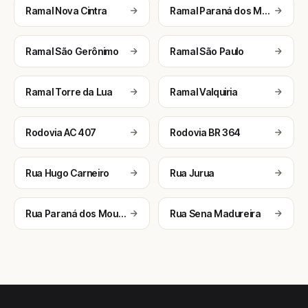
Ramal Nova Cintra
Ramal Paraná dos Mouras
Ramal São Gerônimo
Ramal São Paulo
Ramal Torre da Lua
Ramal Valquiria
Rodovia AC 407
Rodovia BR 364
Rua Hugo Carneiro
Rua Jurua
Rua Paraná dos Mouras
Rua Sena Madureira