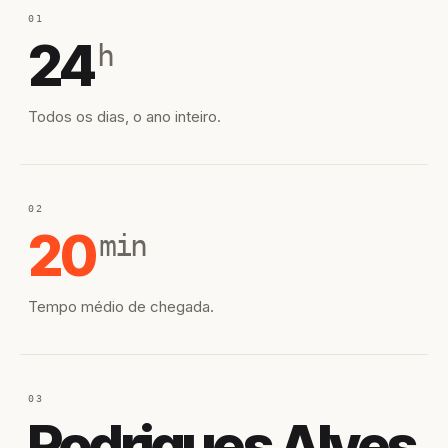
01
24
h
Todos os dias, o ano inteiro.
02
20
min
Tempo médio de chegada.
03
Rodrigues Alves