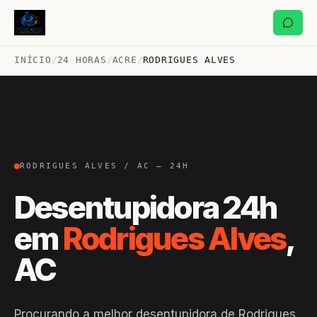
INÍCIO
/
24 HORAS
/
ACRE
/
RODRIGUES ALVES
RODRIGUES ALVES / AC — 24H
Desentupidora 24h
em
Rodrigues Alves
,
AC
Procurando a melhor desentupidora de Rodrigues