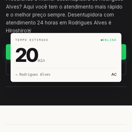
Alves? Aqui você tem o atendimento mais rápido
e o melhor preço sempre. Desentupidora com
atendimento 24 horas em Rodrigues Alves é
Hiroshiro🚨
TEMPO ESTIMADO
ONLINE
20
Chamar no WhatsApp
min
(11) 93407-8838
AC
→ Rodrigues Alves
EQUIPE HIROSHIRO
EM CAMPO