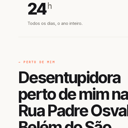
24
h
Todos os dias, o ano inteiro.
→ PERTO DE MIM
Desentupidora
perto de mim n
Rua Padre Osva
Belém do São