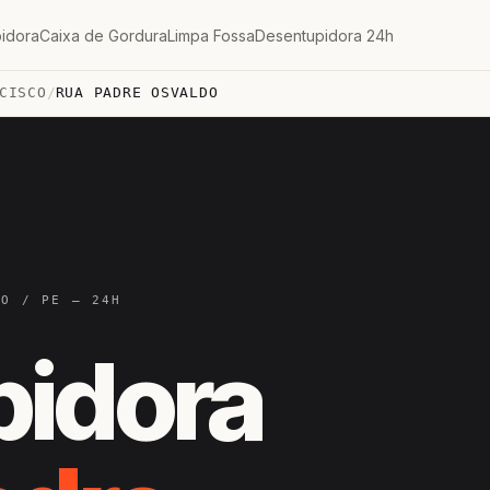
idora
Caixa de Gordura
Limpa Fossa
Desentupidora 24h
CISCO
/
RUA PADRE OSVALDO
CO / PE — 24H
pidora