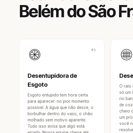
Belém do São F
01
Desentupidora de
Dese
Esgoto
O ralo
só um 
Esgoto entupido tem hora certa
no ban
para aparecer: no pior momento
de coz
possível. A água que não desce, o
cheio 
borbulhar dentro do vaso, o chão
um pro
molhado sem motivo aparente.
você n
Tudo isso avisa que algo está
resolv
errado. Nossa equipe chega até