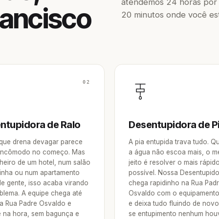
atendemos 24 horas por 
rancisco
20 minutos onde você est
02
ntupidora de Ralo
Desentupidora de P
 que drena devagar parece
A pia entupida trava tudo. 
incômodo no começo. Mas
a água não escoa mais, o m
heiro de um hotel, num salão
jeito é resolver o mais rápid
inha ou num apartamento
possível. Nossa Desentupid
de gente, isso acaba virando
chega rapidinho na Rua Pad
blema. A equipe chega até
Osvaldo com o equipamento
a Rua Padre Osvaldo e
e deixa tudo fluindo de nov
e na hora, sem bagunça e
se entupimento nenhum hou