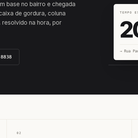
com base no bairro e chegada
 caixa de gordura, coluna
TEMPO E
2
 resolvido na hora, por
→ Rua Pa
-8838
EQUIPE H
02