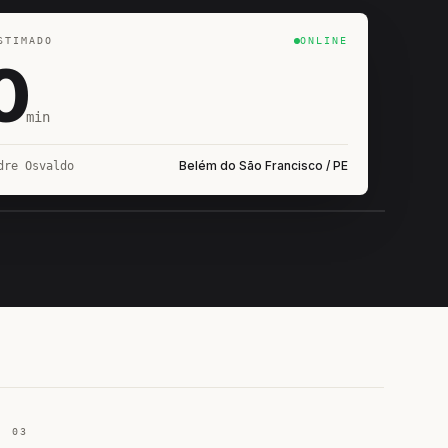
STIMADO
ONLINE
0
min
Belém do São Francisco / PE
dre Osvaldo
IROSHIRO
EM CAMPO
03