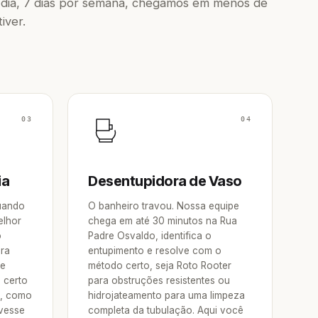
dia, 7 dias por semana, chegamos em menos de
iver.
03
04
ia
Desentupidora de Vaso
Quando
O banheiro travou. Nossa equipe
elhor
chega em até 30 minutos na Rua
o
Padre Osvaldo, identifica o
ora
entupimento e resolve com o
re
método certo, seja Roto Rooter
 certo
para obstruções resistentes ou
o, como
hidrojateamento para uma limpeza
vesse
completa da tubulação. Aqui você