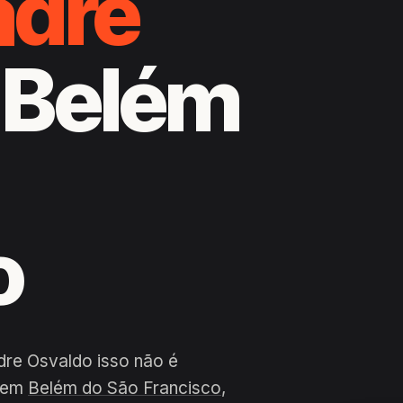
adre
, Belém
o
dre Osvaldo isso não é
a em
Belém do São Francisco
,