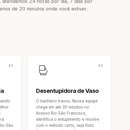
 atendemos 24 horas por dia, 7 dias por
os de 20 minutos onde você estiver.
03
04
ia
Desentupidora de Vaso
Quando
O banheiro travou. Nossa equipe
elhor
chega em até 30 minutos no
o
Acesso Rio São Francisco,
ora
identifica o entupimento e resolve
Rio São
com o método certo, seja Roto