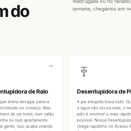
madrugada ou no feriado,
m do
semana, chegamos em men
02
ntupidora de Ralo
Desentupidora de P
 que drena devagar parece
A pia entupida trava tudo. 
incômodo no começo. Mas
a água não escoa mais, o m
heiro de um hotel, num salão
jeito é resolver o mais rápid
inha ou num apartamento
possível. Nossa Desentupid
de gente, isso acaba virando
chega rapidinho no Acesso 