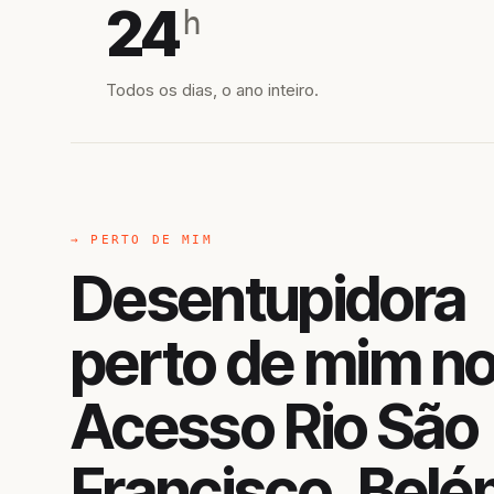
24
h
Todos os dias, o ano inteiro.
→ PERTO DE MIM
Desentupidora
perto de mim n
Acesso Rio São
Francisco, Belé