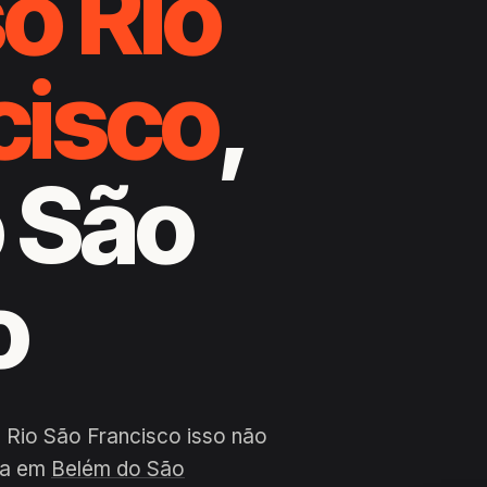
o Rio
cisco
,
 São
o
 Rio São Francisco isso não
dia em
Belém do São