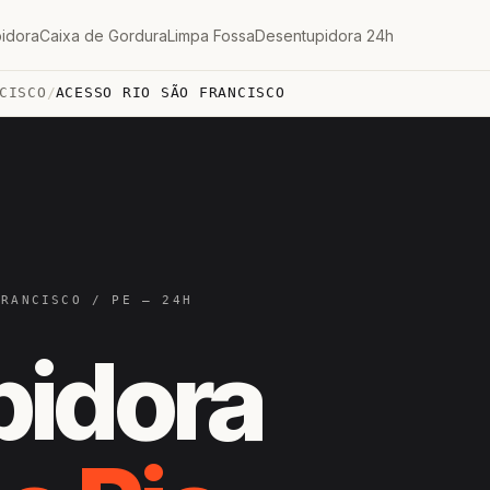
idora
Caixa de Gordura
Limpa Fossa
Desentupidora 24h
CISCO
/
ACESSO RIO SÃO FRANCISCO
FRANCISCO / PE — 24H
pidora