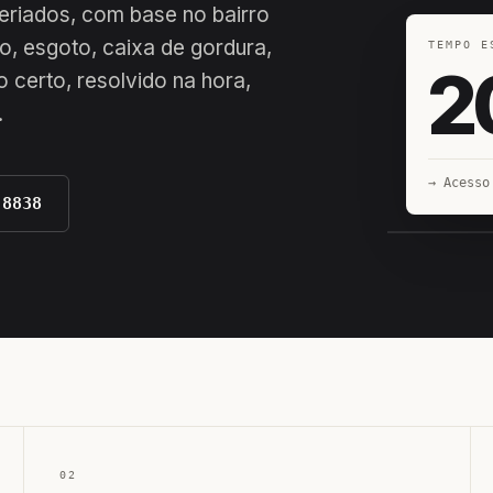
 feriados, com base no bairro
o, esgoto, caixa de gordura,
TEMPO E
2
 certo, resolvido na hora,
.
→ Acesso
-8838
EQUIPE H
02