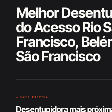
Melhor Desentu
do Acesso Rio 
Francisco, Belé
São Francisco
EM CAMPO
Hiroshiro · Acesso Rio São Fran
→ MAIS PRÓXIMA
Desentupidora mais próxim