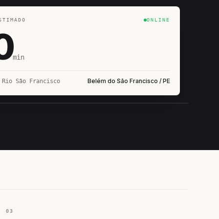
STIMADO
ONLINE
0
min
Belém do São Francisco / PE
 Rio São Francisco
IROSHIRO
EM CAMPO
03