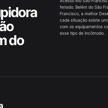
Acesso Rio São Francisc
pidora
feriado. Belém do São F
Francisco, a melhor Des
cada situação existe um
São
com os equipamentos cer
esse tipo de incômodo.
m do
cisco, Belém do São Francisco
a