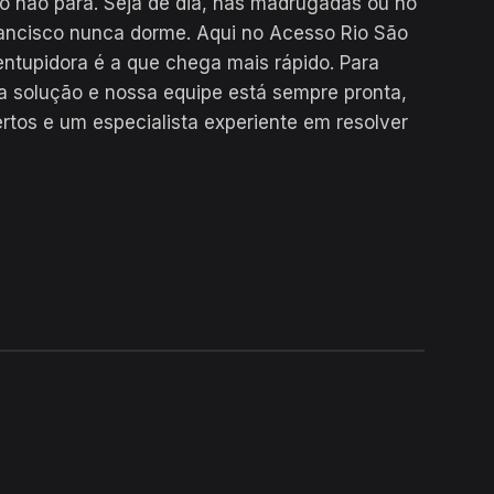
o não para. Seja de dia, nas madrugadas ou no
rancisco nunca dorme. Aqui no Acesso Rio São
entupidora é a que chega mais rápido. Para
a solução e nossa equipe está sempre pronta,
tos e um especialista experiente em resolver
24H