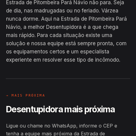
Estrada de Pitombeira Pará Návio não para. Seja
de dia, nas madrugadas ou no feriado. Várzea
nunca dorme. Aqui na Estrada de Pitombeira Pará
Návio, a melhor Desentupidora é a que chega
mais rápido. Para cada situação existe uma
solução e nossa equipe está sempre pronta, com
EM CAMPO
os equipamentos certos e um especialista
Hiroshiro · Estrada de Pitombeira
experiente em resolver esse tipo de incômodo.
Pará Návio, Várzea
24H
→ MAIS PRÓXIMA
Desentupidora mais próxima
Ligue ou chame no WhatsApp, informe o CEP e
tenha a equipe mais próxima da Estrada de