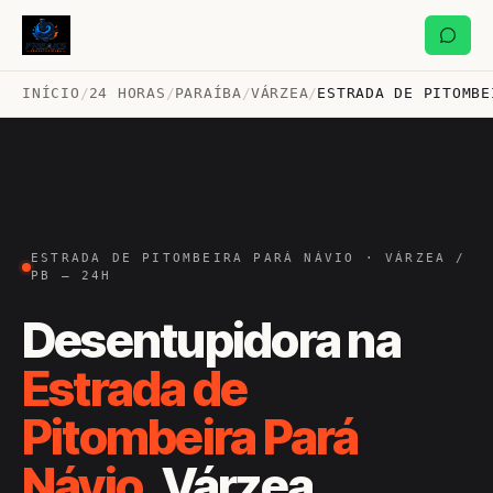
INÍCIO
/
24 HORAS
/
PARAÍBA
/
VÁRZEA
/
ESTRADA DE PITOMBE
ESTRADA DE PITOMBEIRA PARÁ NÁVIO · VÁRZEA /
PB — 24H
Desentupidora na
Estrada de
Pitombeira Pará
Návio
, Várzea