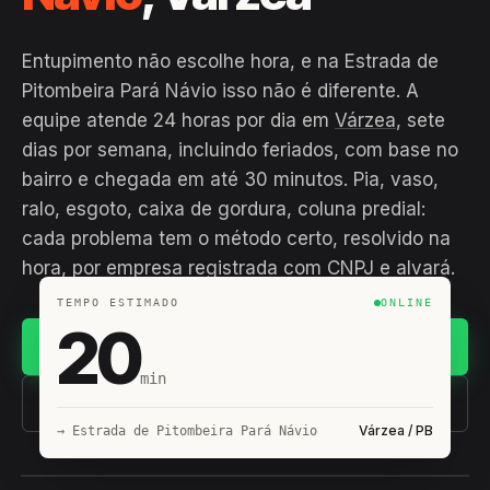
Entupimento não escolhe hora, e na Estrada de
Pitombeira Pará Návio isso não é diferente. A
equipe atende 24 horas por dia em
Várzea
, sete
dias por semana, incluindo feriados, com base no
bairro e chegada em até 30 minutos. Pia, vaso,
ralo, esgoto, caixa de gordura, coluna predial:
cada problema tem o método certo, resolvido na
hora, por empresa registrada com CNPJ e alvará.
TEMPO ESTIMADO
ONLINE
20
Chamar no WhatsApp
min
(11) 93407-8838
Várzea / PB
→ Estrada de Pitombeira Pará Návio