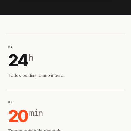
EQUIPE HIROSHIRO
EM CAMPO
01
24
h
Todos os dias, o ano inteiro.
02
20
min
Tempo médio de chegada.