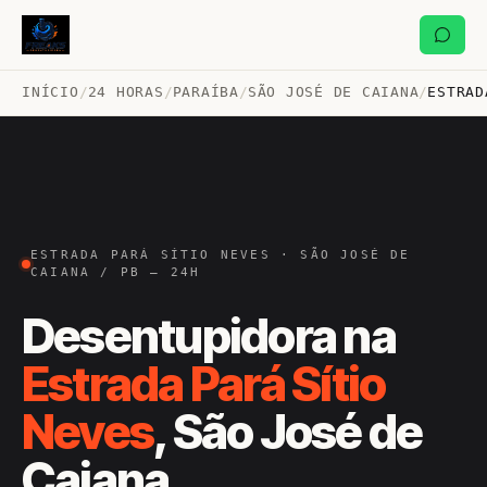
INÍCIO
/
24 HORAS
/
PARAÍBA
/
SÃO JOSÉ DE CAIANA
/
ESTRAD
ESTRADA PARÁ SÍTIO NEVES · SÃO JOSÉ DE
CAIANA / PB — 24H
Desentupidora na
Estrada Pará Sítio
Neves
, São José de
Caiana