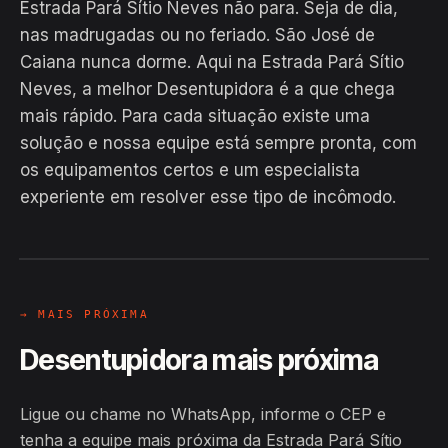
Estrada Pará Sítio Neves não para. Seja de dia,
nas madrugadas ou no feriado. São José de
Caiana nunca dorme. Aqui na Estrada Pará Sítio
Neves, a melhor Desentupidora é a que chega
mais rápido. Para cada situação existe uma
solução e nossa equipe está sempre pronta, com
EM CAMPO
os equipamentos certos e um especialista
Hiroshiro · Estrada Pará Sítio Neves,
experiente em resolver esse tipo de incômodo.
São José de Caiana
24H
→ MAIS PRÓXIMA
Desentupidora mais próxima
Ligue ou chame no WhatsApp, informe o CEP e
tenha a equipe mais próxima da Estrada Pará Sítio