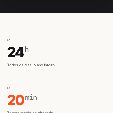
EQUIPE HIROSHIRO
EM CAMPO
01
24
h
Todos os dias, o ano inteiro.
02
20
min
Tempo médio de chegada.