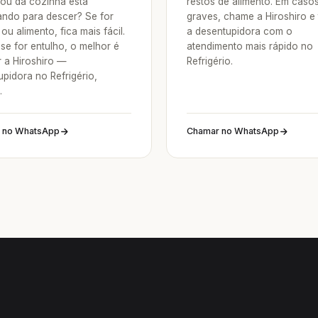
 ou da cozinha está
restos de alimento. Em caso
ndo para descer? Se for
graves, chame a Hiroshiro e
ou alimento, fica mais fácil.
a desentupidora com o
se for entulho, o melhor é
atendimento mais rápido no
 a Hiroshiro —
Refrigério.
pidora no Refrigério,
.
 no WhatsApp
Chamar no WhatsApp