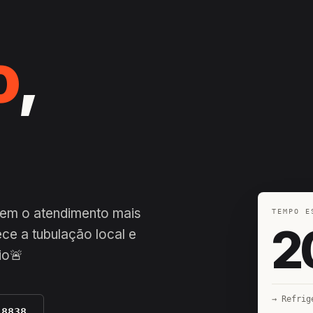
o
,
 tem o atendimento mais
TEMPO E
2
ce a tubulação local e
io🚨
→ Refrig
-8838