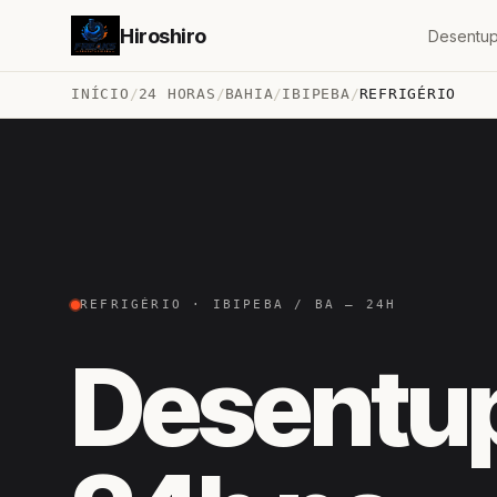
Hiroshiro
Desentup
INÍCIO
/
24 HORAS
/
BAHIA
/
IBIPEBA
/
REFRIGÉRIO
REFRIGÉRIO · IBIPEBA / BA — 24H
Desentu