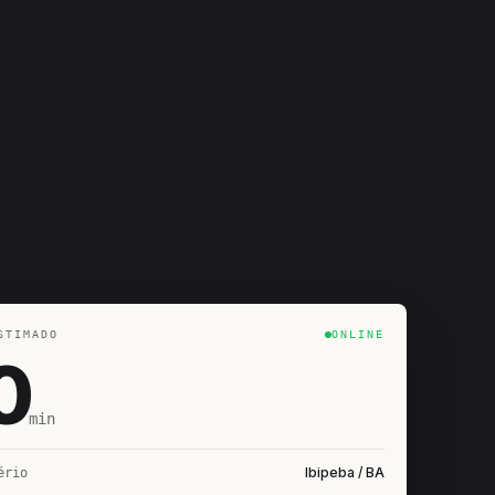
STIMADO
ONLINE
0
min
Ibipeba / BA
ério