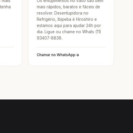
s mais
Os entupimentos no vaso são bem
 tenha
mais rápidos, baratos e fáceis de
resolver. Desentupidora no
Refrigério, Ibipeba é Hiroshiro e
estamos aqui para ajudar 24h por
dia. Ligue ou chame no Whats (11)
93407-8838.
Chamar no WhatsApp