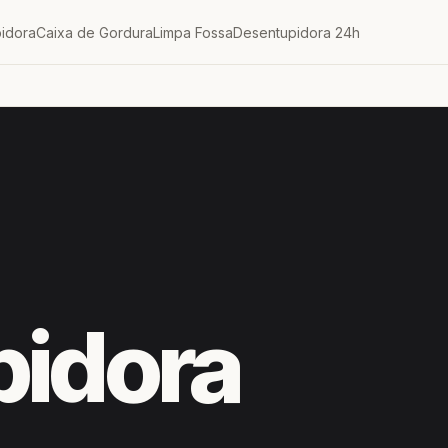
idora
Caixa de Gordura
Limpa Fossa
Desentupidora 24h
pidora