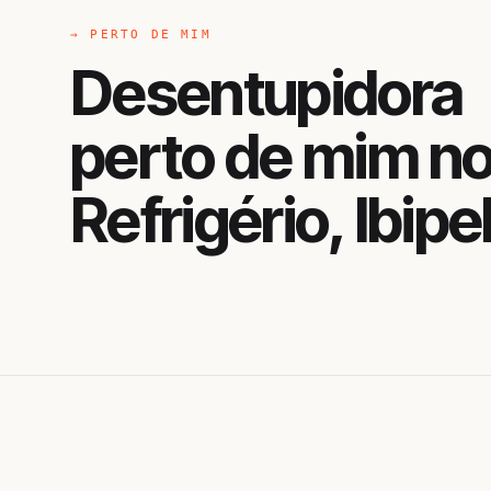
→ PERTO DE MIM
Desentupidora
perto de mim n
Refrigério, Ibip