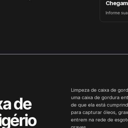
Chegamo
Informe sua 
Limpeza de caixa de gord
xa de
uma caixa de gordura ent
de que ela está cumprind
para capturar óleos, grax
igério
entrem na rede de esgot
graves.