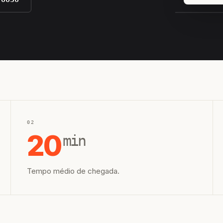
EQUIPE H
02
20
min
Tempo médio de chegada.