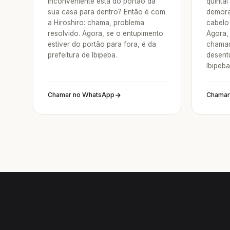
inconveniente está do portão da
quintal
sua casa para dentro? Então é com
demora
a Hiroshiro: chama, problema
cabelo 
resolvido. Agora, se o entupimento
Agora, 
estiver do portão para fora, é da
chamar
prefeitura de Ibipeba.
desentu
Ibipeba
Chamar no WhatsApp
Chamar