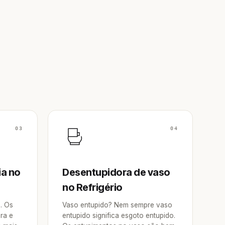
03
04
ia no
Desentupidora de vaso
no Refrigério
a. Os
Vaso entupido? Nem sempre vaso
ra e
entupido significa esgoto entupido.