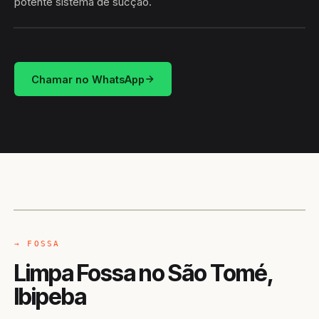
potente sistema de sucção.
HIDROSUCÇÃO
SÃO TOMÉ · IBIPEBA/BA
Chamar no WhatsApp
CAMINHÃO LIMPA-FOSSA
IBIPEBA / BA
→ FOSSA
Limpa Fossa no São Tomé,
Ibipeba