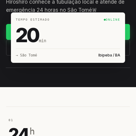
Hiroshiro conhece a tubulação local e atende de
emergência 24 horas no São Tomé🚨
TEMPO ESTIMADO
ONLINE
20
Chamar no WhatsApp
min
(11) 93407-8838
Ibipeba / BA
→ São Tomé
EQUIPE HIROSHIRO
EM CAMPO
01
24
h