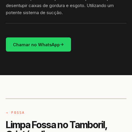
desentupir caixas de gordura e esgoto. Utilizando um
potente sistema de sucção.
HIDROSUCÇÃO
TAMBORIL · CRISTÓPOLIS/BA
Chamar no WhatsApp
CAMINHÃO LIMPA-FOSSA
CRISTÓPOLIS / BA
→ FOSSA
Limpa Fossa no Tamboril,