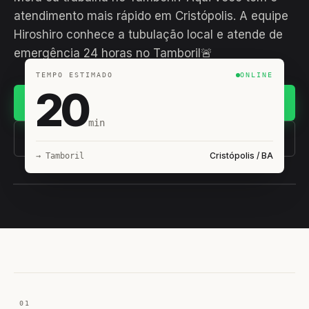
atendimento mais rápido em Cristópolis. A equipe
Hiroshiro conhece a tubulação local e atende de
emergência 24 horas no Tamboril🚨
TEMPO ESTIMADO
ONLINE
20
Chamar no WhatsApp
min
(11) 93407-8838
Cristópolis / BA
→ Tamboril
EQUIPE HIROSHIRO
EM CAMPO
01