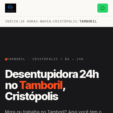
INÍCIO
/
24 HORAS
/
BAHIA
/
CRISTÓPOLIS
/
TAMBORIL
TAMBORIL · CRISTÓPOLIS / BA — 24H
Desentupidora 24h
no
Tamboril
,
Cristópolis
Mora ou trabalha no Tamboril? Aqui você tem o