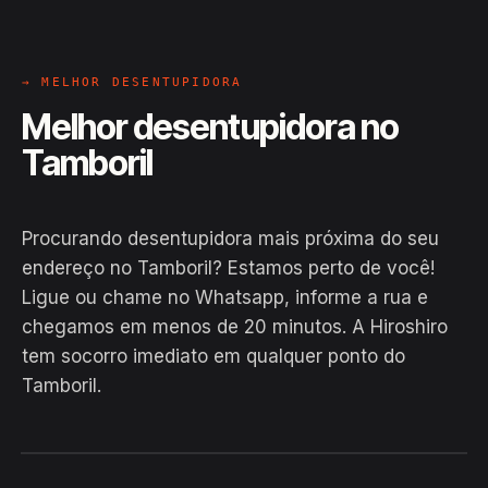
→ MELHOR DESENTUPIDORA
Melhor desentupidora no
Tamboril
Procurando desentupidora mais próxima do seu
endereço no Tamboril? Estamos perto de você!
Ligue ou chame no Whatsapp, informe a rua e
chegamos em menos de 20 minutos. A Hiroshiro
tem socorro imediato em qualquer ponto do
Tamboril.
EM CAMPO
Hiroshiro · Tamboril, Cristópolis
24H