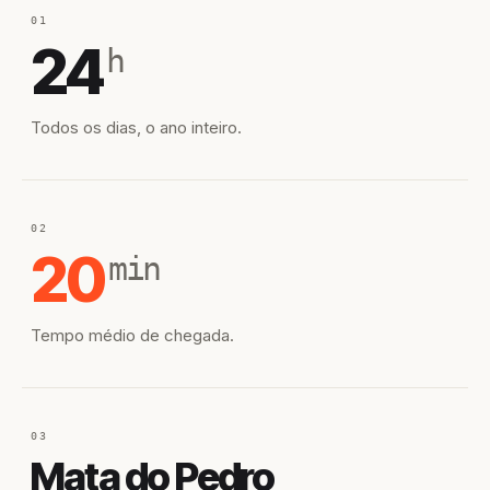
01
24
h
Todos os dias, o ano inteiro.
02
20
min
Tempo médio de chegada.
03
Mata do Pedro