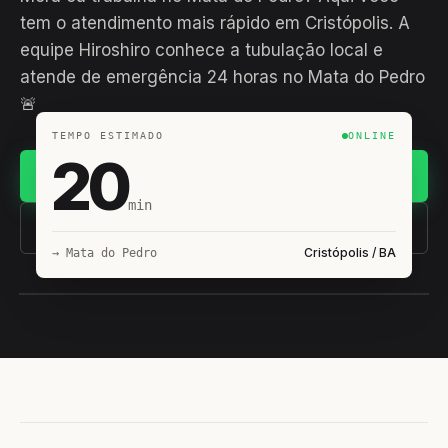
tem o atendimento mais rápido em Cristópolis. A
equipe Hiroshiro conhece a tubulação local e
atende de emergência 24 horas no Mata do Pedro
🚨
TEMPO ESTIMADO
ONLINE
20
Chamar no WhatsApp
min
(11) 93407-8838
Cristópolis / BA
→ Mata do Pedro
EQUIPE HIROSHIRO
EM CAMPO