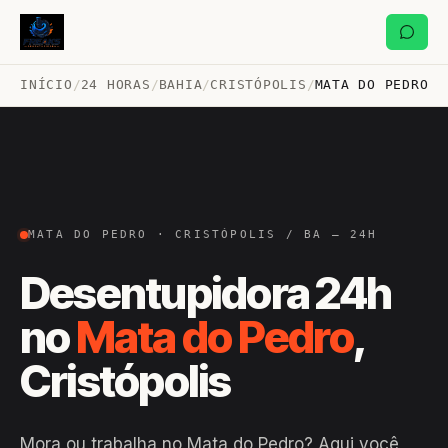
INÍCIO
/
24 HORAS
/
BAHIA
/
CRISTÓPOLIS
/
MATA DO PEDRO
MATA DO PEDRO · CRISTÓPOLIS / BA — 24H
Desentupidora 24h
no
Mata do Pedro
,
Cristópolis
Mora ou trabalha no Mata do Pedro? Aqui você