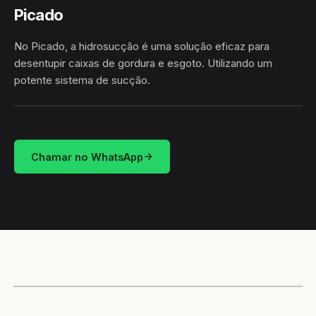
Picado
No Picado, a hidrosucção é uma solução eficaz para
desentupir caixas de gordura e esgoto. Utilizando um
potente sistema de sucção.
HIDROSUCÇÃO
PICADO · CONCEIÇÃO DO JACUÍPE/BA
Chamar no WhatsApp
CAMINHÃO LIMPA-FOSSA
CONCEIÇÃO DO JACUÍPE / BA