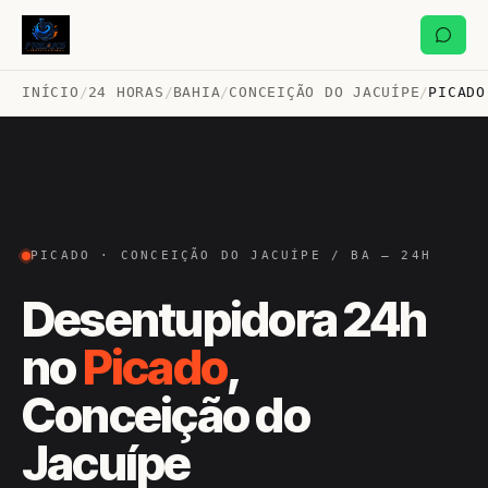
INÍCIO
/
24 HORAS
/
BAHIA
/
CONCEIÇÃO DO JACUÍPE
/
PICADO
PICADO · CONCEIÇÃO DO JACUÍPE / BA — 24H
Desentupidora 24h
no
Picado
,
Conceição do
Jacuípe