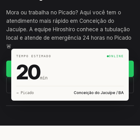
Mora ou trabalha no Picado? Aqui você tem o
atendimento mais rápido em Conceição do
Jacuípe. A equipe Hiroshiro conhece a tubulação
local e atende de emergência 24 horas no Picado
🚨
TEMPO ESTIMADO
ONLINE
20
Chamar no WhatsApp
min
(11) 93407-8838
Conceição do Jacuípe / BA
→ Picado
EQUIPE HIROSHIRO
EM CAMPO