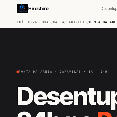
Hiroshiro
Desentup
INÍCIO
/
24 HORAS
/
BAHIA
/
CARAVELAS
/
PONTA DA ARE
PONTA DA AREIA · CARAVELAS / BA — 24H
Desentu