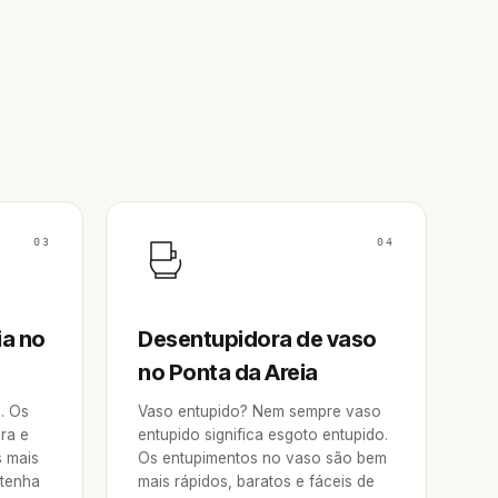
03
04
ia no
Desentupidora de vaso
no Ponta da Areia
a. Os
Vaso entupido? Nem sempre vaso
ra e
entupido significa esgoto entupido.
s mais
Os entupimentos no vaso são bem
 tenha
mais rápidos, baratos e fáceis de