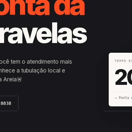
onta da
aravelas
você tem o atendimento mais
TEMPO E
2
nhece a tubulação local e
a Areia🚨
→ Ponta 
-8838
EQUIPE H