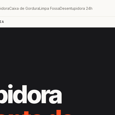
idora
Caixa de Gordura
Limpa Fossa
Desentupidora 24h
IA
pidora