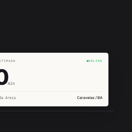
STIMADO
ONLINE
0
min
Caravelas / BA
da Areia
IROSHIRO
EM CAMPO