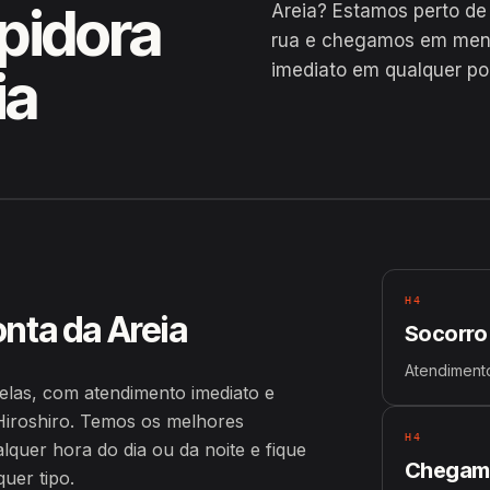
pidora
Areia? Estamos perto de
rua e chegamos em menos
imediato em qualquer po
ia
velas
H4
onta da Areia
Socorro
Atendimento
elas, com atendimento imediato e
iroshiro. Temos os melhores
H4
uer hora do dia ou da noite e fique
Chegamo
uer tipo.