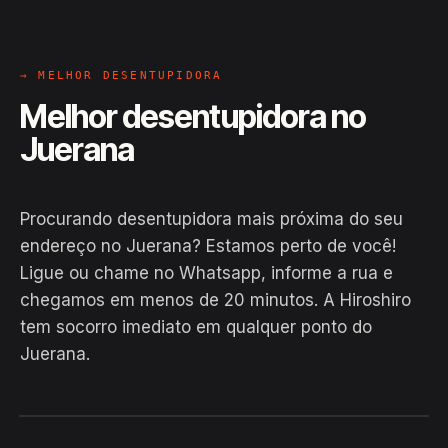
→ MELHOR DESENTUPIDORA
Melhor desentupidora no
Juerana
Procurando desentupidora mais próxima do seu
endereço no Juerana? Estamos perto de você!
Ligue ou chame no Whatsapp, informe a rua e
chegamos em menos de 20 minutos. A Hiroshiro
tem socorro imediato em qualquer ponto do
Juerana.
EM CAMPO
Hiroshiro · Juerana, Caravelas
24H