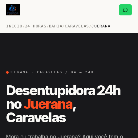
INÍCIO
/
24 HORAS
/
BAHIA
/
CARAVELAS
/
JUERANA
JUERANA · CARAVELAS / BA — 24H
Desentupidora 24h
no
Juerana
,
Caravelas
Mora ou trabalha no Juerana? Aqui você tem o