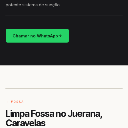
potente sistema de sucção.
HIDROSUCÇÃO
JUERANA · CARAVELAS/BA
Chamar no WhatsApp
CAMINHÃO LIMPA-FOSSA
CARAVELAS / BA
→ FOSSA
Limpa Fossa no Juerana,
Caravelas