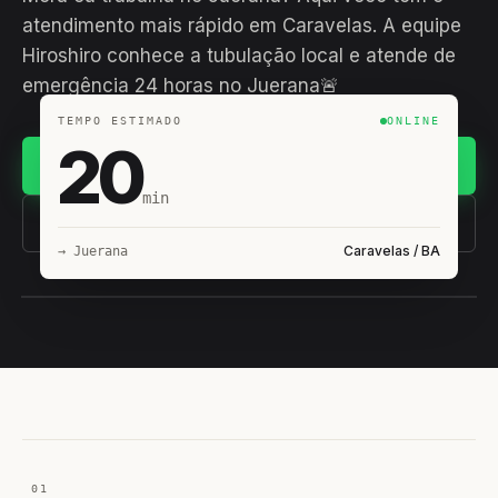
atendimento mais rápido em Caravelas. A equipe
Hiroshiro conhece a tubulação local e atende de
emergência 24 horas no Juerana🚨
TEMPO ESTIMADO
ONLINE
20
Chamar no WhatsApp
min
(11) 93407-8838
Caravelas / BA
→ Juerana
EQUIPE HIROSHIRO
EM CAMPO
01