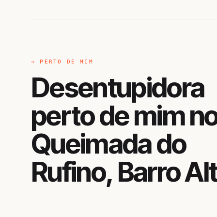
→ PERTO DE MIM
Desentupidora
perto de mim n
Queimada do
Rufino, Barro Al