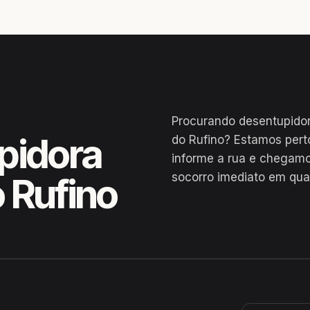
Procurando desentupido
pidora
do Rufino? Estamos per
informe a rua e chegamo
socorro imediato em qua
 Rufino
 Barro Alto