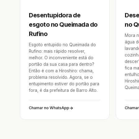
Desentupidora de
Dese
esgoto no Queimada do
no Q
Rufino
Mora n
água d
Esgoto entupido no Queimada do
lavande
Rufino: mais rápido resolver,
cozinh
melhor. O inconveniente está do
descer
portão da sua casa para dentro?
fica ma
Então é com a Hiroshiro: chama,
entulh
problema resolvido. Agora, se o
Hirosh
entupimento estiver do portão para
Queima
fora, é da prefeitura de Barro Alto.
Chamar no WhatsApp
Chamar