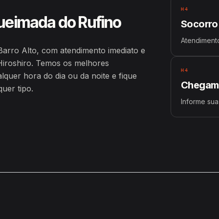
H4
ueimada do Rufino
Socorro
Atendiment
arro Alto, com atendimento imediato e
iroshiro. Temos os melhores
H4
uer hora do dia ou da noite e fique
Chegamo
uer tipo.
Informe sua