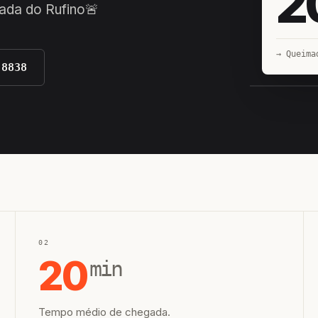
2
ada do Rufino🚨
→ Queima
-8838
EQUIPE H
02
20
min
Tempo médio de chegada.