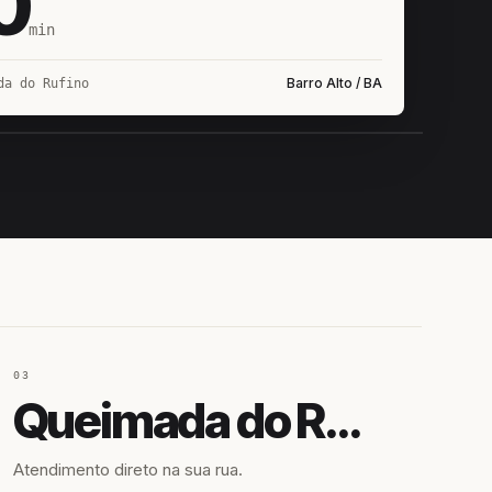
0
min
Barro Alto / BA
da do Rufino
IROSHIRO
EM CAMPO
03
Queimada do Rufino
Atendimento direto na sua rua.