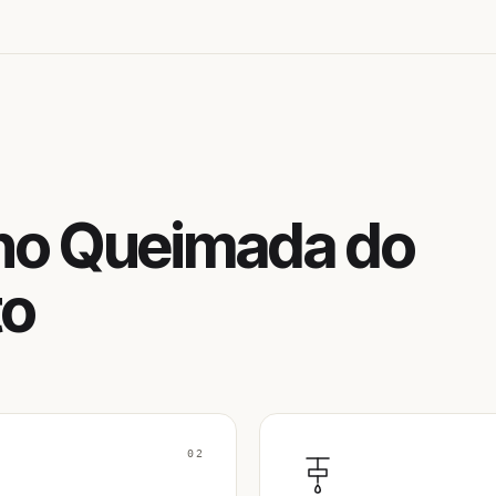
no Queimada do
to
02