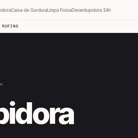
idora
Caixa de Gordura
Limpa Fossa
Desentupidora 24h
 RUFINO
4H
pidora