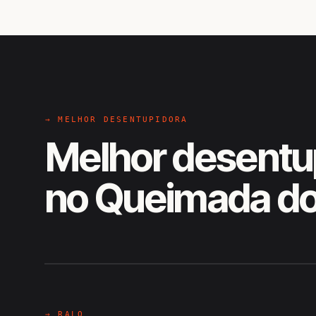
→ MELHOR DESENTUPIDORA
Melhor desentu
no Queimada do
EM CAMPO
Hiroshiro · Queimada do Rufino,
→ RALO