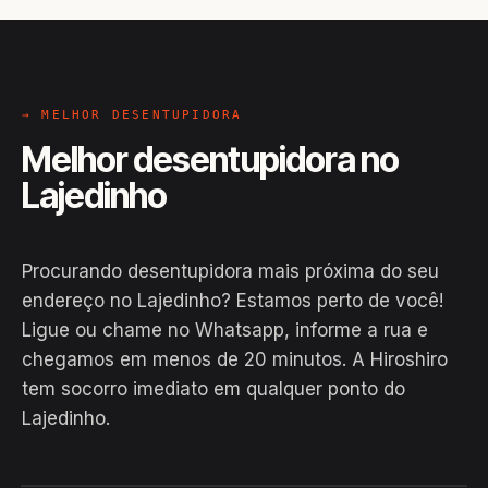
→ MELHOR DESENTUPIDORA
Melhor desentupidora no
Lajedinho
Procurando desentupidora mais próxima do seu
endereço no Lajedinho? Estamos perto de você!
Ligue ou chame no Whatsapp, informe a rua e
chegamos em menos de 20 minutos. A Hiroshiro
tem socorro imediato em qualquer ponto do
Lajedinho.
EM CAMPO
Hiroshiro · Lajedinho, Barro Alto
24H