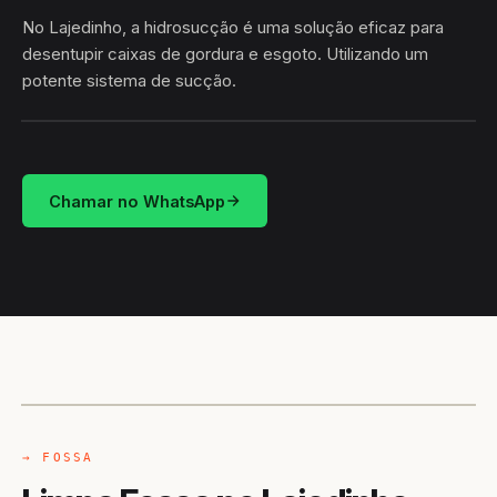
No Lajedinho, a hidrosucção é uma solução eficaz para
desentupir caixas de gordura e esgoto. Utilizando um
potente sistema de sucção.
HIDROSUCÇÃO
LAJEDINHO · BARRO ALTO/BA
Chamar no WhatsApp
CAMINHÃO LIMPA-FOSSA
BARRO ALTO / BA
→ FOSSA