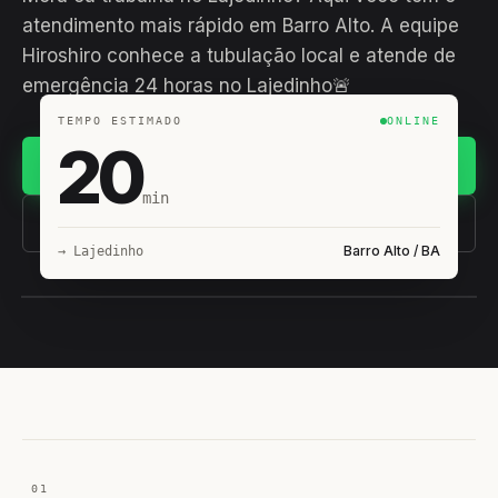
atendimento mais rápido em Barro Alto. A equipe
Hiroshiro conhece a tubulação local e atende de
emergência 24 horas no Lajedinho🚨
TEMPO ESTIMADO
ONLINE
20
Chamar no WhatsApp
min
(11) 93407-8838
Barro Alto / BA
→ Lajedinho
EQUIPE HIROSHIRO
EM CAMPO
01