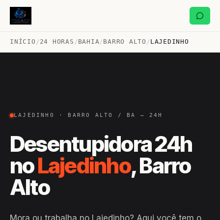
INÍCIO
/
24 HORAS
/
BAHIA
/
BARRO ALTO
/
LAJEDINHO
LAJEDINHO · BARRO ALTO / BA — 24H
Desentupidora 24h
no
Lajedinho
, Barro
Alto
Mora ou trabalha no Lajedinho? Aqui você tem o