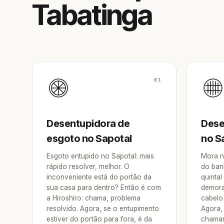
Tabatinga
01
Desentupidora de
Dese
esgoto no Sapotal
no S
Esgoto entupido no Sapotal: mais
Mora n
rápido resolver, melhor. O
do ban
inconveniente está do portão da
quintal
sua casa para dentro? Então é com
demora
a Hiroshiro: chama, problema
cabelo 
resolvido. Agora, se o entupimento
Agora, 
estiver do portão para fora, é da
chamar