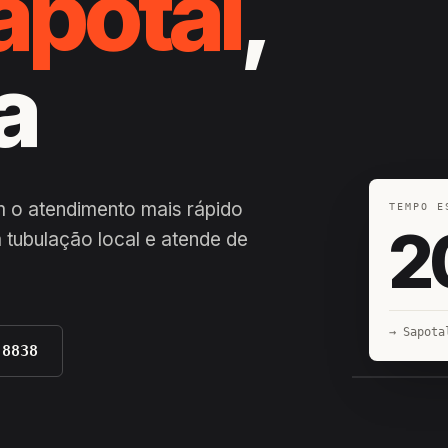
apotal
,
a
m o atendimento mais rápido
TEMPO E
2
 tubulação local e atende de
→ Sapota
-8838
EQUIPE H