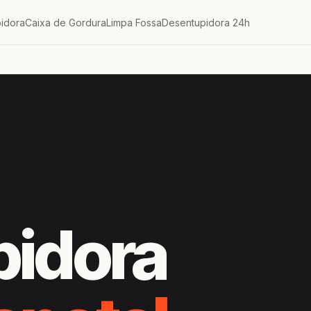
idora
Caixa de Gordura
Limpa Fossa
Desentupidora 24h
pidora