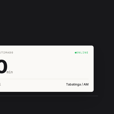
STIMADO
ONLINE
0
min
Tabatinga / AM
l
IROSHIRO
EM CAMPO