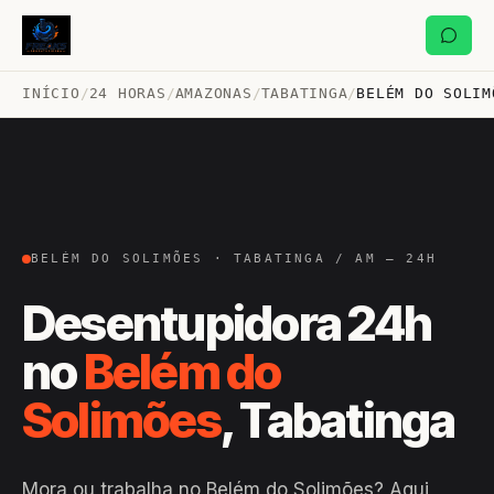
INÍCIO
/
24 HORAS
/
AMAZONAS
/
TABATINGA
/
BELÉM DO SOLIM
BELÉM DO SOLIMÕES · TABATINGA / AM — 24H
Desentupidora 24h
no
Belém do
Solimões
, Tabatinga
Mora ou trabalha no Belém do Solimões? Aqui