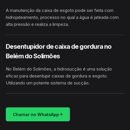
A manutenção da caixa de esgoto pode ser feita com
hidrojateamento, processo no qual a água é jateada com
alta pressão e realiza a limpeza.
BELÉM DO SOLIMÕES ·
HIDROJATEAMENTO
TABATINGA/AM
Desentupidor de caixa de gordura no
Belém do Solimões
No Belém do Solimões, a hidrosucção é uma solução
eficaz para desentupir caixas de gordura e esgoto.
Utilizando um potente sistema de sucção.
HIDROSUCÇÃO
BELÉM DO SOLIMÕES · TABATINGA/AM
Chamar no WhatsApp