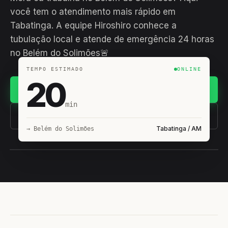
você tem o atendimento mais rápido em
Tabatinga. A equipe Hiroshiro conhece a
tubulação local e atende de emergência 24 horas
no Belém do Solimões🚨
TEMPO ESTIMADO
ONLINE
20
Chamar no WhatsApp
min
(11) 93407-8838
Tabatinga / AM
→ Belém do Solimões
EQUIPE HIROSHIRO
EM CAMPO