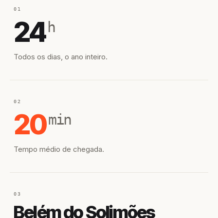
01
24
h
Todos os dias, o ano inteiro.
02
20
min
Tempo médio de chegada.
03
Belém do Solimões