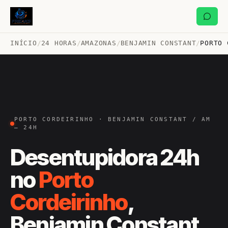
INÍCIO
/
24 HORAS
/
AMAZONAS
/
BENJAMIN CONSTANT
/
PORTO 
PORTO CORDEIRINHO · BENJAMIN CONSTANT / AM
— 24H
Desentupidora 24h
no
Porto
Cordeirinho
,
Benjamin Constant