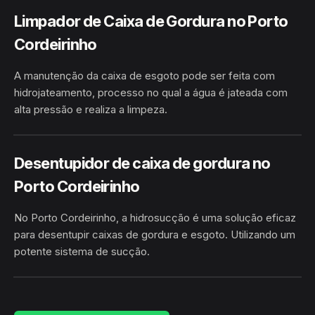
Limpador de Caixa de Gordura no Porto
Cordeirinho
A manutenção da caixa de esgoto pode ser feita com
hidrojateamento, processo no qual a água é jateada com
alta pressão e realiza a limpeza.
PORTO CORDEIRINHO · BENJAMIN
HIDROJATEAMENTO
CONSTANT/AM
Desentupidor de caixa de gordura no
Porto Cordeirinho
No Porto Cordeirinho, a hidrosucção é uma solução eficaz
para desentupir caixas de gordura e esgoto. Utilizando um
potente sistema de sucção.
PORTO CORDEIRINHO · BENJAMIN
HIDROSUCÇÃO
CONSTANT/AM