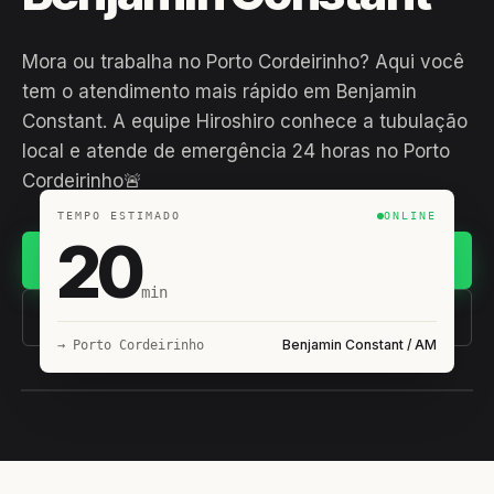
Mora ou trabalha no Porto Cordeirinho? Aqui você
tem o atendimento mais rápido em Benjamin
Constant. A equipe Hiroshiro conhece a tubulação
local e atende de emergência 24 horas no Porto
Cordeirinho🚨
TEMPO ESTIMADO
ONLINE
20
Chamar no WhatsApp
min
(11) 93407-8838
Benjamin Constant / AM
→ Porto Cordeirinho
EQUIPE HIROSHIRO
EM CAMPO