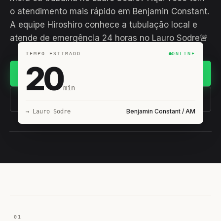
o atendimento mais rápido em Benjamin Constant.
A equipe Hiroshiro conhece a tubulação local e
atende de emergência 24 horas no Lauro Sodre🚨
TEMPO ESTIMADO
ONLINE
20
Chamar no WhatsApp
min
(11) 93407-8838
Benjamin Constant / AM
→ Lauro Sodre
EQUIPE HIROSHIRO
EM CAMPO
01