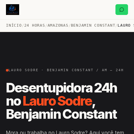
INÍCIO
/
24 HORAS
/
AMAZONAS
/
BENJAMIN CONSTANT
/
LAURO 
LAURO SODRE · BENJAMIN CONSTANT / AM — 24H
Desentupidora 24h
no
Lauro Sodre
,
Benjamin Constant
Mora ou trabalha no Lauro Sodre? Aqui você tem