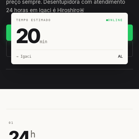
preço sempre. Desentupidora com atendimento
24 horas em Igaci é Hiroshiro🚨
TEMPO ESTIMADO
ONLINE
20
Chamar no WhatsApp
min
(11) 93407-8838
AL
→ Igaci
EQUIPE HIROSHIRO
EM CAMPO
01
24
h