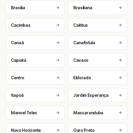
Brasília
Brasiliana
Cacimbas
Caititus
Canaã
Canafístula
Capiatá
Cavaco
Centro
Eldorado
Itapoã
Jardim Esperança
Manoel Teles
Massaranduba
Novo Horizonte
Ouro Preto