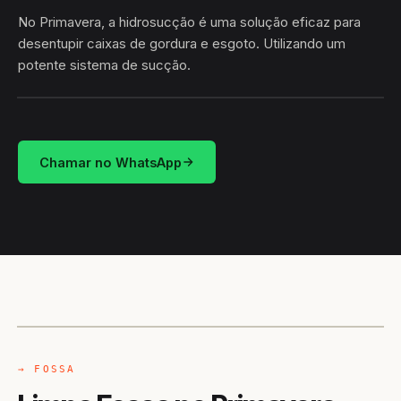
No Primavera, a hidrosucção é uma solução eficaz para
desentupir caixas de gordura e esgoto. Utilizando um
potente sistema de sucção.
HIDROSUCÇÃO
PRIMAVERA · ARAPIRACA/AL
Chamar no WhatsApp
CAMINHÃO LIMPA-FOSSA
ARAPIRACA / AL
→ FOSSA