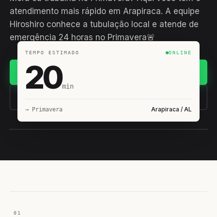
atendimento mais rápido em Arapiraca. A equipe
Hiroshiro conhece a tubulação local e atende de
emergência 24 horas no Primavera🚨
TEMPO ESTIMADO
ONLINE
20
Chamar no WhatsApp
min
(11) 93407-8838
Arapiraca / AL
→ Primavera
EQUIPE HIROSHIRO
EM CAMPO
01