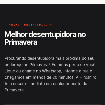
→ MELHOR DESENTUPIDORA
Melhor desentupidora no
Primavera
Procurando desentupidora mais próxima do seu
endereço no Primavera? Estamos perto de você!
Ligue ou chame no Whatsapp, informe a rua e
chegamos em menos de 20 minutos. A Hiroshiro
tem socorro imediato em qualquer ponto do
Primavera.
EM CAMPO
Hiroshiro · Primavera, Arapiraca
24H