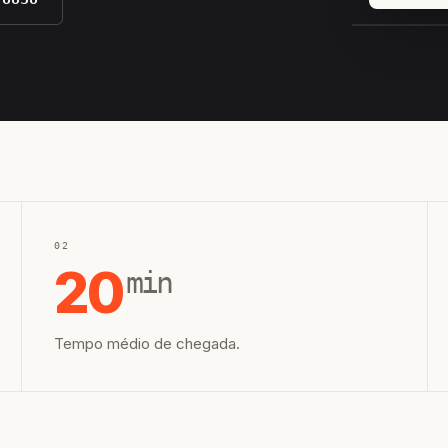
EQUIPE H
02
20
min
Tempo médio de chegada.