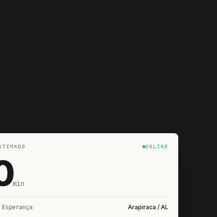
STIMADO
ONLINE
0
min
Arapiraca / AL
 Esperança