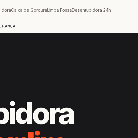
idora
Caixa de Gordura
Limpa Fossa
Desentupidora 24h
ERANÇA
pidora