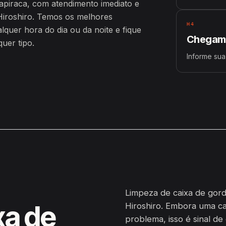
piraca, com atendimento imediato e
iroshiro. Temos os melhores
H4
uer hora do dia ou da noite e fique
Chegamo
uer tipo.
Informe sua
Limpeza de caixa de gord
xa de
Hiroshiro. Embora uma c
problema, isso é sinal de