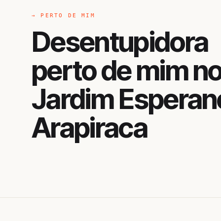
→ PERTO DE MIM
Desentupidora
perto de mim n
Jardim Esperan
Arapiraca