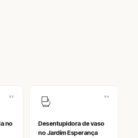
03
04
ia no
Desentupidora de vaso
no Jardim Esperança