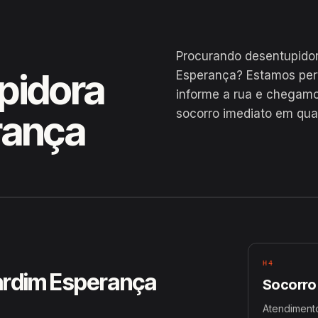
Procurando desentupido
pidora
Esperança? Estamos per
informe a rua e chegamo
socorro imediato em qua
rança
rapiraca
H4
ardim Esperança
Socorro
Atendiment