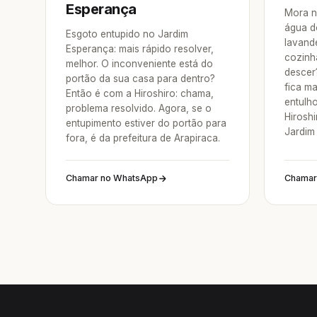
Esperança
Mora n
água d
Esgoto entupido no Jardim
lavande
Esperança: mais rápido resolver,
cozinh
melhor. O inconveniente está do
descer
portão da sua casa para dentro?
fica ma
Então é com a Hiroshiro: chama,
entulh
problema resolvido. Agora, se o
Hirosh
entupimento estiver do portão para
Jardim
fora, é da prefeitura de Arapiraca.
Chamar no WhatsApp
Chamar