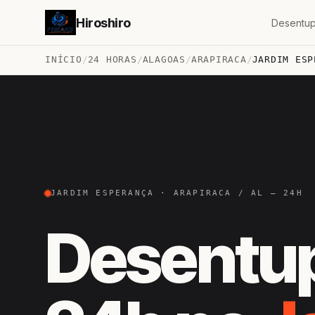
Hiroshiro
Desentup
INÍCIO
/
24 HORAS
/
ALAGOAS
/
ARAPIRACA
/
JARDIM ESP
JARDIM ESPERANÇA · ARAPIRACA / AL — 24H
Desentu