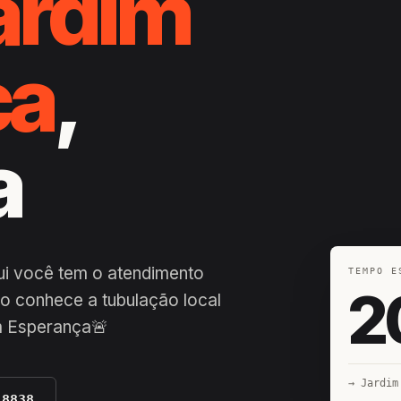
ardim
ça
,
a
ui você tem o atendimento
TEMPO E
2
ro conhece a tubulação local
m Esperança🚨
→ Jardim
-8838