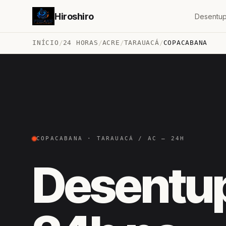
Hiroshiro
Desentup
INÍCIO
/
24 HORAS
/
ACRE
/
TARAUACÁ
/
COPACABANA
COPACABANA · TARAUACÁ / AC — 24H
Desentu