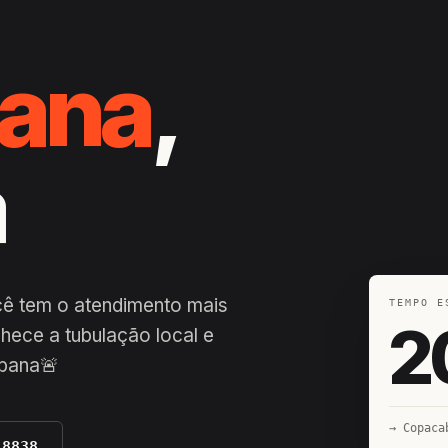
ana
,
á
ê tem o atendimento mais
TEMPO E
2
hece a tubulação local e
bana🚨
→ Copaca
-8838