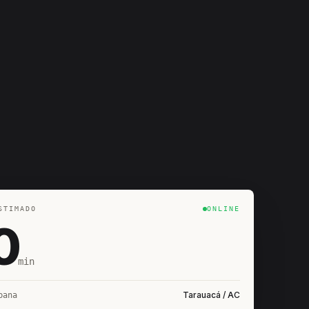
STIMADO
ONLINE
0
min
Tarauacá / AC
bana