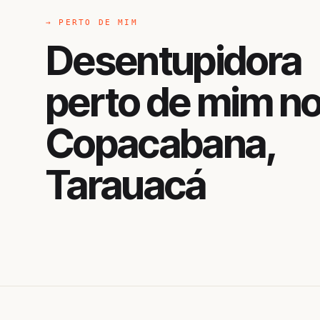
→ PERTO DE MIM
Desentupidora
perto de mim n
Copacabana,
Tarauacá