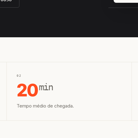
EQUIPE H
02
20
min
Tempo médio de chegada.