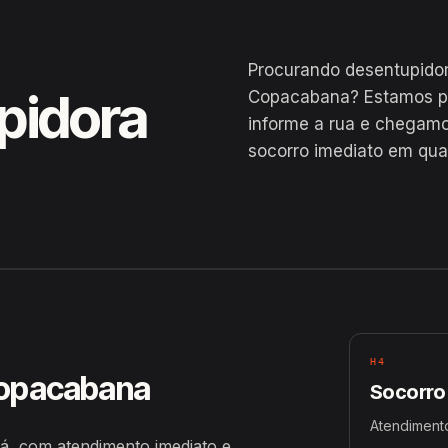
Procurando desentupido
pidora
Copacabana? Estamos pe
informe a rua e chegamo
socorro imediato em qu
acá
H4
Copacabana
Socorro
Atendiment
, com atendimento imediato e