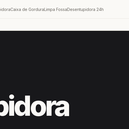
idora
Caixa de Gordura
Limpa Fossa
Desentupidora 24h
pidora