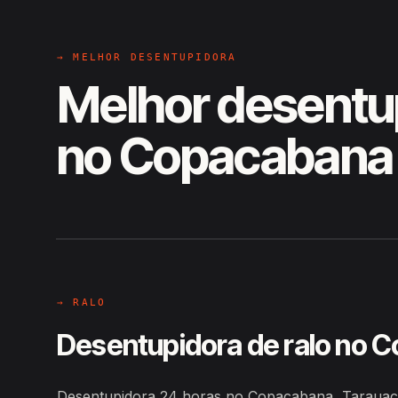
→ MELHOR DESENTUPIDORA
Melhor desentu
no Copacabana
EM CAMPO
Hiroshiro · Copacabana, Tarau
→ RALO
Desentupidora de ralo no 
Desentupidora 24 horas no Copacabana, Tarauacá