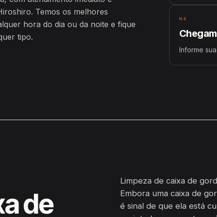
iroshiro. Temos os melhores
H4
uer hora do dia ou da noite e fique
Chegamo
uer tipo.
Informe su
Limpeza de caixa de gord
xa de
Embora uma caixa de gor
é sinal de que ela está c