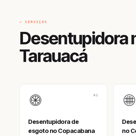
→ SERVIÇOS
Desentupidora 
Tarauacá
01
Desentupidora de
Dese
esgoto no Copacabana
no C