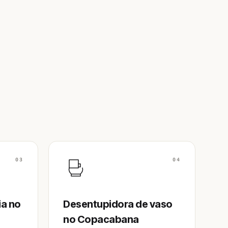
03
04
ia no
Desentupidora de vaso
no Copacabana