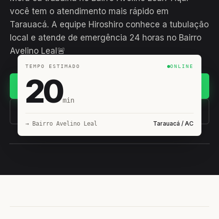
você tem o atendimento mais rápido em
Tarauacá. A equipe Hiroshiro conhece a tubulação
local e atende de emergência 24 horas no Bairro
Avelino Leal🚨
TEMPO ESTIMADO
ONLINE
20
Chamar no WhatsApp
min
(11) 93407-8838
Tarauacá / AC
→ Bairro Avelino Leal
EQUIPE HIROSHIRO
EM CAMPO