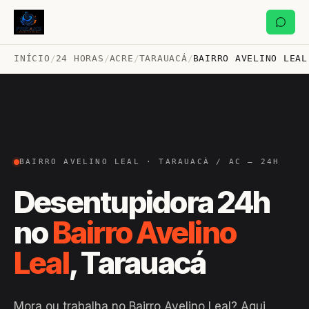
INÍCIO
/
24 HORAS
/
ACRE
/
TARAUACÁ
/
BAIRRO AVELINO LEAL
BAIRRO AVELINO LEAL · TARAUACÁ / AC — 24H
Desentupidora 24h
no
Bairro Avelino
Leal
, Tarauacá
Mora ou trabalha no Bairro Avelino Leal? Aqui