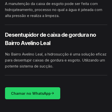
A manutenção da caixa de esgoto pode ser feita com
hidrojateamento, processo no qual a água é jateada com
alta pressão e realiza a limpeza.
BAIRRO AVELINO LEAL ·
HIDROJATEAMENTO
TARAUACÁ/AC
Desentupidor de caixa de gordura no
Bairro Avelino Leal
No Bairro Avelino Leal, a hidrosucção é uma solução eficaz
para desentupir caixas de gordura e esgoto. Utilizando um
potente sistema de sucção.
HIDROSUCÇÃO
BAIRRO AVELINO LEAL · TARAUACÁ/AC
Chamar no WhatsApp