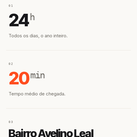
01
24
h
Todos os dias, o ano inteiro.
02
20
min
Tempo médio de chegada.
03
Bairro Avelino Leal