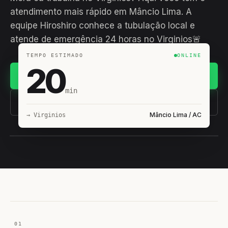
atendimento mais rápido em Mâncio Lima. A
equipe Hiroshiro conhece a tubulação local e
atende de emergência 24 horas no Virginios🚨
TEMPO ESTIMADO
ONLINE
20
Chamar no WhatsApp
min
(11) 93407-8838
Mâncio Lima / AC
→ Virginios
EQUIPE HIROSHIRO
EM CAMPO
01