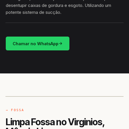
desentupir caixas de gordura e esgoto. Utilizando um
potente sistema de sucção.
HIDROSUCÇÃO
VIRGINIOS · MÂNCIO LIMA/AC
Chamar no WhatsApp
CAMINHÃO LIMPA-FOSSA
MÂNCIO LIMA / AC
→ FOSSA
Limpa Fossa no Virginios,