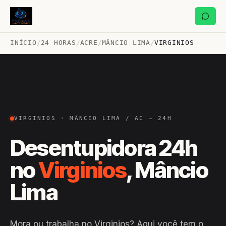
INÍCIO
/
24 HORAS
/
ACRE
/
MÂNCIO LIMA
/
VIRGINIOS
VIRGINIOS · MÂNCIO LIMA / AC — 24H
Desentupidora 24h
no
Virginios
, Mâncio
Lima
Mora ou trabalha no Virginios? Aqui você tem o