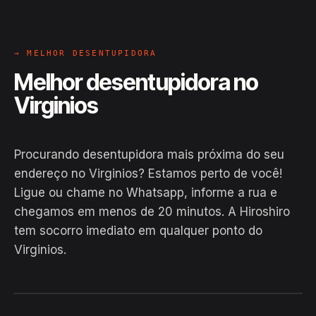
→ MELHOR DESENTUPIDORA
Melhor desentupidora no
Virginios
Procurando desentupidora mais próxima do seu
endereço no Virginios? Estamos perto de você!
Ligue ou chame no Whatsapp, informe a rua e
chegamos em menos de 20 minutos. A Hiroshiro
tem socorro imediato em qualquer ponto do
Virginios.
EM CAMPO
Hiroshiro · Virginios, Mâncio Lima
24H