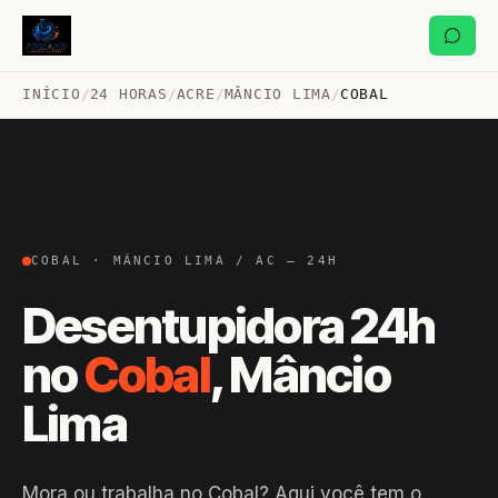
INÍCIO
/
24 HORAS
/
ACRE
/
MÂNCIO LIMA
/
COBAL
COBAL · MÂNCIO LIMA / AC — 24H
Desentupidora 24h
no
Cobal
, Mâncio
Lima
Mora ou trabalha no Cobal? Aqui você tem o