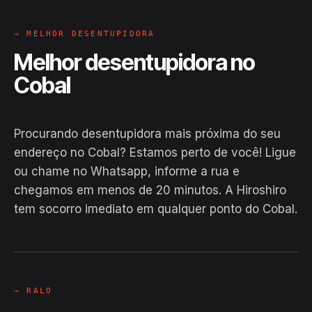
→ MELHOR DESENTUPIDORA
Melhor desentupidora no
Cobal
Procurando desentupidora mais próxima do seu
endereço no Cobal? Estamos perto de você! Ligue
ou chame no Whatsapp, informe a rua e
chegamos em menos de 20 minutos. A Hiroshiro
tem socorro imediato em qualquer ponto do Cobal.
EM CAMPO
Hiroshiro · Cobal, Mâncio Lima
24H
→ RALO