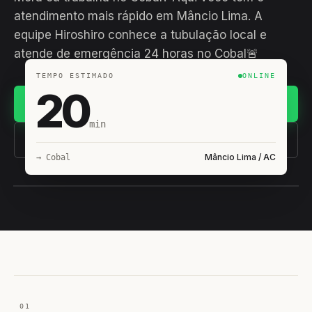
atendimento mais rápido em Mâncio Lima. A
equipe Hiroshiro conhece a tubulação local e
atende de emergência 24 horas no Cobal🚨
TEMPO ESTIMADO
ONLINE
20
Chamar no WhatsApp
min
(11) 93407-8838
Mâncio Lima / AC
→ Cobal
EQUIPE HIROSHIRO
EM CAMPO
01