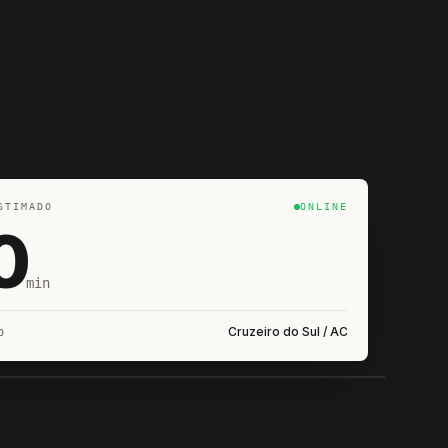
STIMADO
ONLINE
0
min
Cruzeiro do Sul / AC
o
IROSHIRO
EM CAMPO