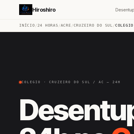
Hiroshiro
Desentup
INÍCIO
/
24 HORAS
/
ACRE
/
CRUZEIRO DO SUL
/
COLEGIO
COLEGIO · CRUZEIRO DO SUL / AC — 24H
Desentu