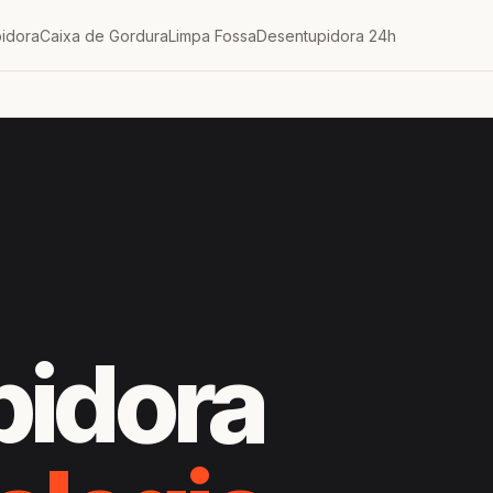
idora
Caixa de Gordura
Limpa Fossa
Desentupidora 24h
pidora