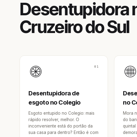
Desentupidora n
Cruzeiro do Sul
01
Desentupidora de
Dese
esgoto no Colegio
no C
Esgoto entupido no Colegio: mais
Mora n
rápido resolver, melhor. O
do ban
inconveniente está do portão da
quintal
sua casa para dentro? Então é com
demora