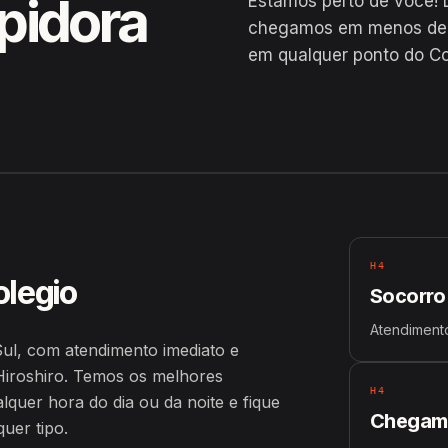
pidora
Estamos perto de você! 
chegamos em menos de 2
em qualquer ponto do Co
Sul
H4
olegio
Socorro
Atendiment
ul, com atendimento imediato e
iroshiro. Temos os melhores
H4
uer hora do dia ou da noite e fique
Chegamo
uer tipo.