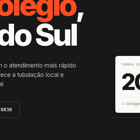
olegio
,
do Sul
m o atendimento mais rápido
TEMPO E
2
ece a tubulação local e
🚨
→ Colegi
-8838
EQUIPE H