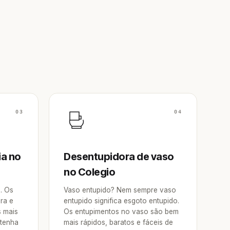
03
04
ia no
Desentupidora de vaso
no Colegio
a. Os
Vaso entupido? Nem sempre vaso
ra e
entupido significa esgoto entupido.
s mais
Os entupimentos no vaso são bem
 tenha
mais rápidos, baratos e fáceis de