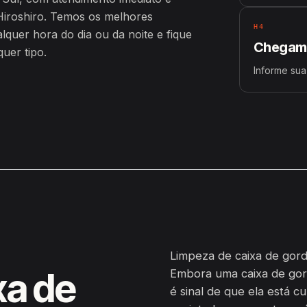
iroshiro. Temos os melhores
H4
uer hora do dia ou da noite e fique
Chegamo
uer tipo.
Informe sua
Limpeza de caixa de gordu
xa de
Embora uma caixa de gor
é sinal de que ela está c