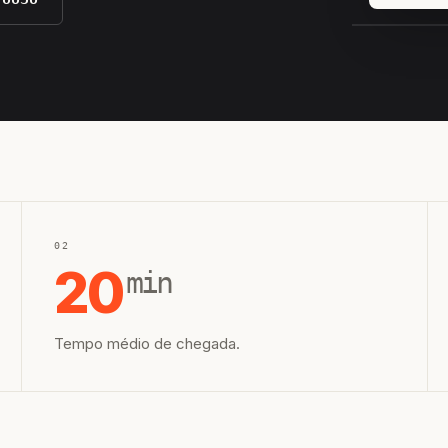
EQUIPE H
02
20
min
Tempo médio de chegada.