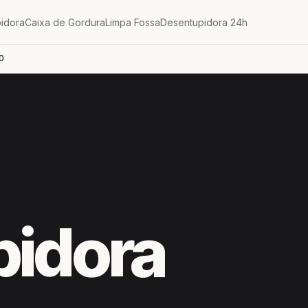
idora
Caixa de Gordura
Limpa Fossa
Desentupidora 24h
O
pidora