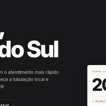
,
do Sul
em o atendimento mais rápido
TEMPO E
2
ece a tubulação local e
o🚨
→ Alumín
-8838