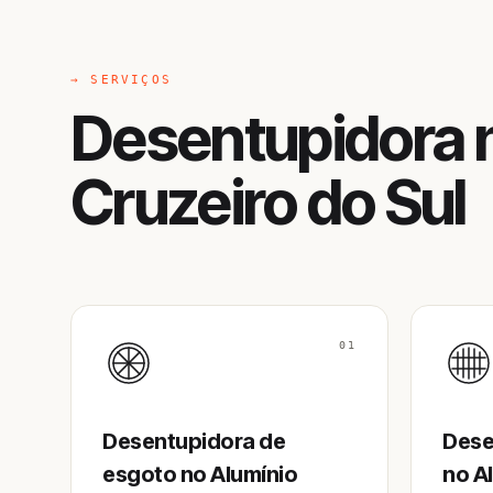
→ SERVIÇOS
Desentupidora n
Cruzeiro do Sul
01
Desentupidora de
Dese
esgoto no Alumínio
no A