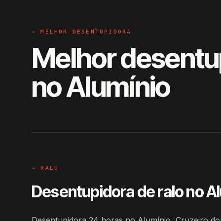
→ MELHOR DESENTUPIDORA
Melhor desentu
no Alumínio
EM CAMPO
Hiroshiro · Alumínio, Cruzeiro do
→ RALO
Desentupidora de ralo no A
Desentupidora 24 horas no Alumínio, Cruzeiro do