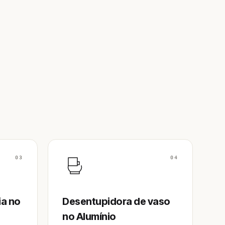
03
04
ia no
Desentupidora de vaso
no Alumínio