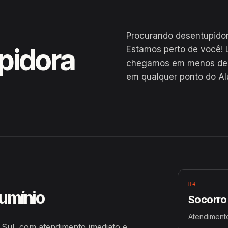
Procurando desentupidor
pidora
Estamos perto de você! 
chegamos em menos de 2
em qualquer ponto do Al
 Sul
H4
lumínio
Socorro
Atendimento
 Sul, com atendimento imediato e