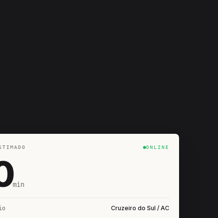
STIMADO
ONLINE
0
min
Cruzeiro do Sul / AC
io