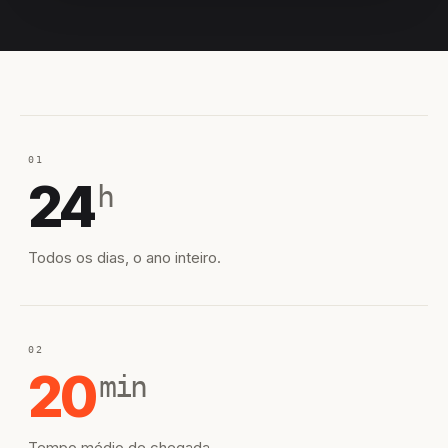
EQUIPE HIROSHIRO
EM CAMPO
01
24
h
Todos os dias, o ano inteiro.
02
20
min
Tempo médio de chegada.