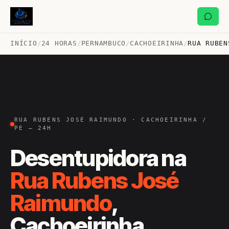
INÍCIO
/
24 HORAS
/
PERNAMBUCO
/
CACHOEIRINHA
/
RUA RUBEN
RUA RUBENS JOSÉ RAIMUNDO · CACHOEIRINHA /
PE — 24H
Desentupidora na
Rua Rubens José
Raimundo
,
Cachoeirinha