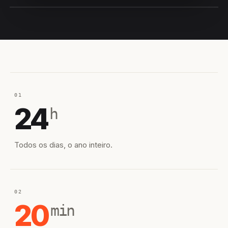
EQUIPE HIROSHIRO
EM CAMPO
01
24
h
Todos os dias, o ano inteiro.
02
20
min