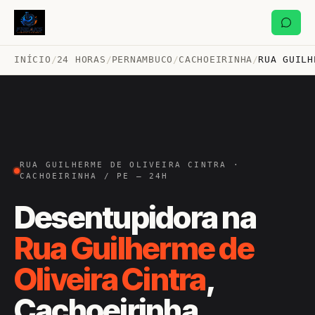
INÍCIO
/
24 HORAS
/
PERNAMBUCO
/
CACHOEIRINHA
/
RUA GUILH
RUA GUILHERME DE OLIVEIRA CINTRA ·
CACHOEIRINHA / PE — 24H
Desentupidora na
Rua Guilherme de
Oliveira Cintra
,
Cachoeirinha