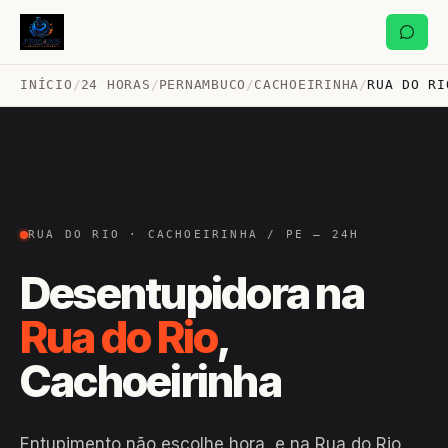
INÍCIO
/
24 HORAS
/
PERNAMBUCO
/
CACHOEIRINHA
/
RUA DO RI
RUA DO RIO · CACHOEIRINHA / PE — 24H
Desentupidora na
Rua do Rio
,
Cachoeirinha
Entupimento não escolhe hora, e na Rua do Rio