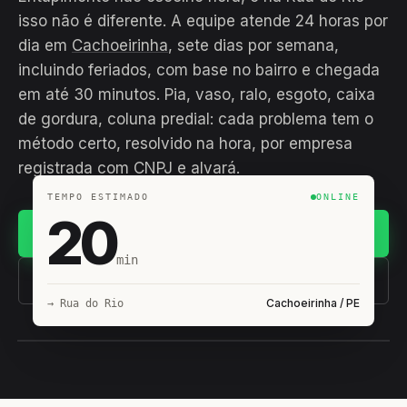
isso não é diferente. A equipe atende 24 horas por
dia em
Cachoeirinha
, sete dias por semana,
incluindo feriados, com base no bairro e chegada
em até 30 minutos. Pia, vaso, ralo, esgoto, caixa
de gordura, coluna predial: cada problema tem o
método certo, resolvido na hora, por empresa
registrada com CNPJ e alvará.
TEMPO ESTIMADO
ONLINE
20
Chamar no WhatsApp
min
(11) 93407-8838
Cachoeirinha / PE
→ Rua do Rio
EQUIPE HIROSHIRO
EM CAMPO