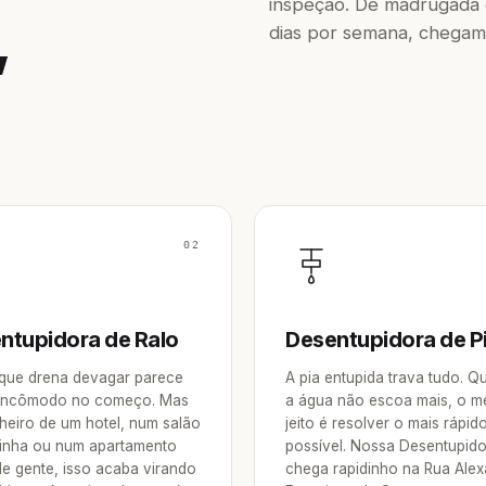
inspeção. De madrugada o
,
dias por semana, chegam
02
ntupidora de Ralo
Desentupidora de P
 que drena devagar parece
A pia entupida trava tudo. 
incômodo no começo. Mas
a água não escoa mais, o m
heiro de um hotel, num salão
jeito é resolver o mais rápid
inha ou num apartamento
possível. Nossa Desentupid
de gente, isso acaba virando
chega rapidinho na Rua Ale