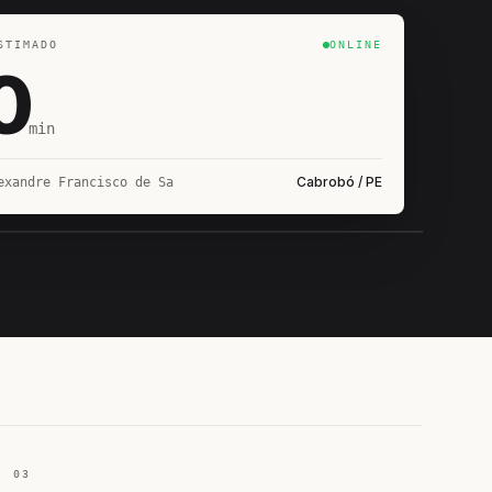
STIMADO
ONLINE
0
min
Cabrobó / PE
exandre Francisco de Sa
IROSHIRO
EM CAMPO
03