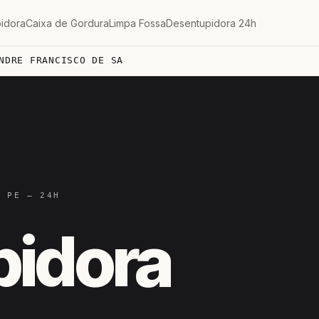
idora
Caixa de Gordura
Limpa Fossa
Desentupidora 24h
NDRE FRANCISCO DE SA
/ PE — 24H
pidora