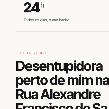
24
h
Todos os dias, o ano inteiro.
→ PERTO DE MIM
Desentupidora
perto de mim n
Rua Alexandre
Francisco de Sa