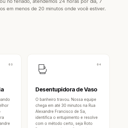
u no feriado, atendemos 24 horas por dia, 7
os em menos de 20 minutos onde você estiver.
03
04
ia
Desentupidora de Vaso
Quando
O banheiro travou. Nossa equipe
elhor
chega em até 30 minutos na Rua
o
Alexandre Francisco de Sa,
ora
identifica o entupimento e resolve
xandre
com o método certo, seja Roto