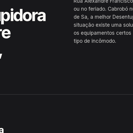
Rua Alexandre Francisco
pidora
ou no feriado. Cabrobó 
de Sa, a melhor Desentu
situação existe uma sol
re
os equipamentos certos 
tipo de incômodo.
,
isco de Sa, Cabrobó
a