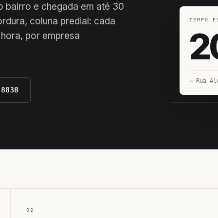
o bairro e chegada em até 30
ordura, coluna predial: cada
TEMPO E
2
 hora, por empresa
→ Rua Al
-8838
EQUIPE H
02