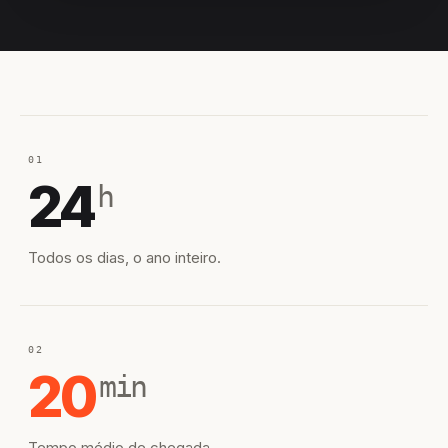
EQUIPE HIROSHIRO
EM CAMPO
01
24
h
Todos os dias, o ano inteiro.
02
20
min
Tempo médio de chegada.