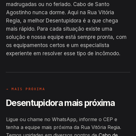
madrugadas ou no feriado. Cabo de Santo
Agostinho nunca dorme. Aqui na Rua Vitória
Regia, a melhor Desentupidora é a que chega
mais rápido. Para cada situação existe uma
solução e nossa equipe está sempre pronta, com
EM CAMPO
os equipamentos certos e um especialista
Hiroshiro · Rua Vitória Regia, Cabo
experiente em resolver esse tipo de incômodo.
de Santo Agostinho
24H
→ MAIS PRÓXIMA
Desentupidora mais próxima
Ligue ou chame no WhatsApp, informe o CEP e
tenha a equipe mais próxima da Rua Vitória Regia.
Temos unidades em diversos pontos de
Cabo de