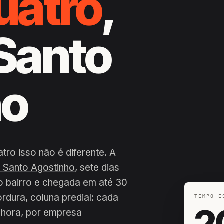
uatro
,
Santo
ho
ro isso não é diferente. A
 Santo Agostinho
, sete dias
o bairro e chegada em até 30
ordura, coluna predial: cada
TEMPO E
2
 hora, por empresa