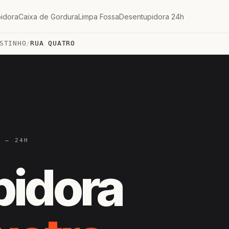
idora
Caixa de Gordura
Limpa Fossa
Desentupidora 24h
STINHO
/
RUA QUATRO
E — 24H
pidora