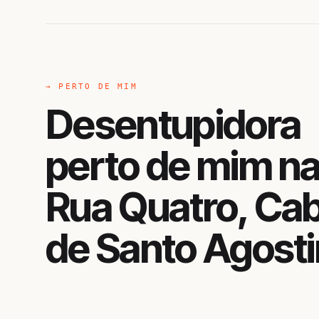
→ PERTO DE MIM
Desentupidora
perto de mim n
Rua Quatro, Ca
de Santo Agost