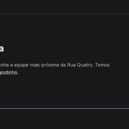
e Santo Agostinho
a
nha a equipe mais próxima da Rua Quatro. Temos
gostinho
.