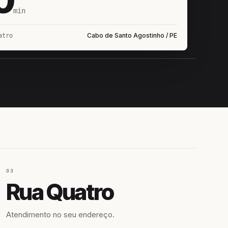
min
Cabo de Santo Agostinho / PE
atro
IROSHIRO
EM CAMPO
03
Rua Quatro
Atendimento no seu endereço.