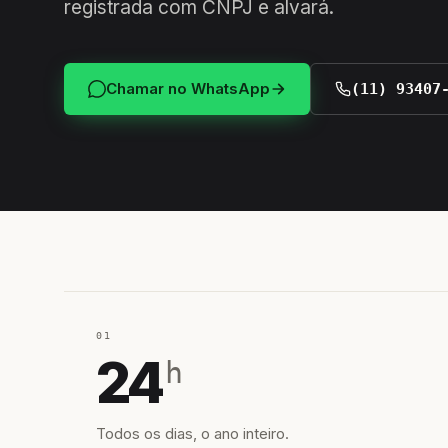
registrada com CNPJ e alvará.
Chamar no WhatsApp
(11) 93407
01
24
h
Todos os dias, o ano inteiro.