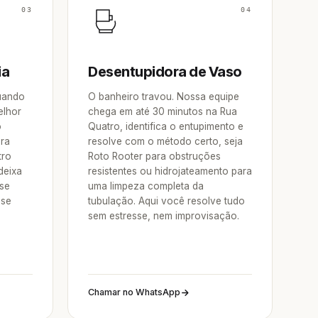
03
04
ia
Desentupidora de Vaso
Quando
O banheiro travou. Nossa equipe
elhor
chega em até 30 minutos na Rua
o
Quatro, identifica o entupimento e
ora
resolve com o método certo, seja
tro
Roto Rooter para obstruções
deixa
resistentes ou hidrojateamento para
 se
uma limpeza completa da
sse
tubulação. Aqui você resolve tudo
sem estresse, nem improvisação.
Chamar no WhatsApp