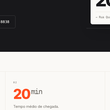
→ Rua Qu
-8838
EQUIPE H
02
20
min
Tempo médio de chegada.