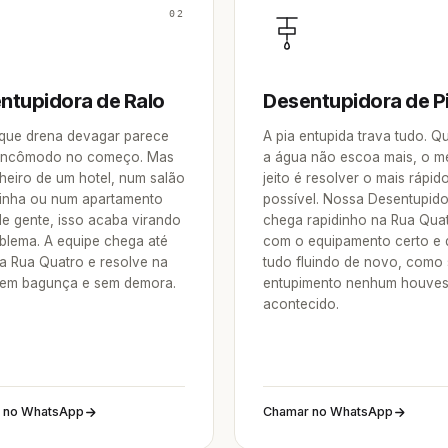
02
ntupidora de Ralo
Desentupidora de P
 que drena devagar parece
A pia entupida trava tudo. 
incômodo no começo. Mas
a água não escoa mais, o m
heiro de um hotel, num salão
jeito é resolver o mais rápid
inha ou num apartamento
possível. Nossa Desentupid
de gente, isso acaba virando
chega rapidinho na Rua Qua
blema. A equipe chega até
com o equipamento certo e 
a Rua Quatro e resolve na
tudo fluindo de novo, como
sem bagunça e sem demora.
entupimento nenhum houve
acontecido.
 no WhatsApp
Chamar no WhatsApp