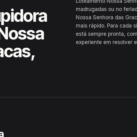
Loteamento Nossa Senhor
pidora
madrugadas ou no feria
Nossa Senhora das Grac
mais rápido. Para cada 
 Nossa
está sempre pronta, com
experiente em resolver 
acas,
Senhora das Gracas, Buíque
a