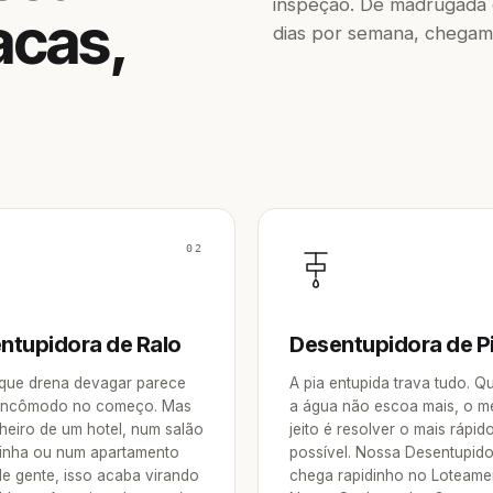
inspeção. De madrugada o
acas,
dias por semana, chegam
02
ntupidora de Ralo
Desentupidora de P
 que drena devagar parece
A pia entupida trava tudo. 
incômodo no começo. Mas
a água não escoa mais, o m
heiro de um hotel, num salão
jeito é resolver o mais rápid
inha ou num apartamento
possível. Nossa Desentupid
de gente, isso acaba virando
chega rapidinho no Loteame