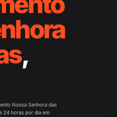
mento
enhora
as
,
mento Nossa Senhora das
de 24 horas por dia em