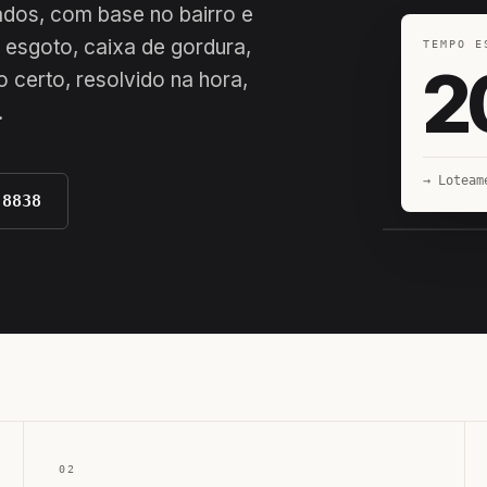
iados, com base no bairro e
 esgoto, caixa de gordura,
TEMPO E
2
 certo, resolvido na hora,
.
→ Loteam
-8838
EQUIPE H
02