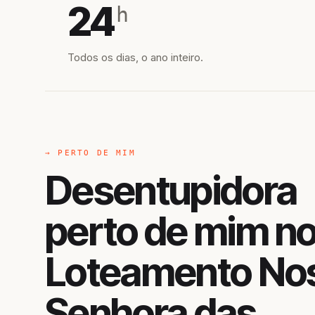
24
h
Todos os dias, o ano inteiro.
→ PERTO DE MIM
Desentupidora
perto de mim n
Loteamento No
Senhora das