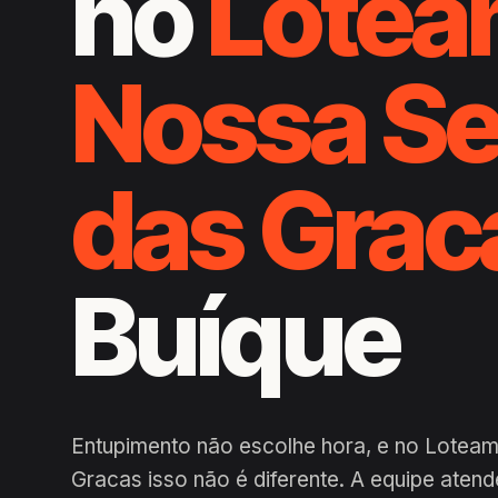
no
Lotea
Nossa S
das Grac
Buíque
Entupimento não escolhe hora, e no Lotea
Gracas isso não é diferente. A equipe aten