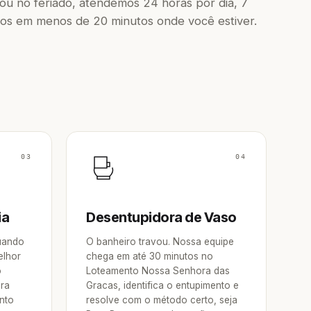
u no feriado, atendemos 24 horas por dia, 7
os em menos de 20 minutos onde você estiver.
03
04
ia
Desentupidora de Vaso
Quando
O banheiro travou. Nossa equipe
elhor
chega em até 30 minutos no
o
Loteamento Nossa Senhora das
ora
Gracas, identifica o entupimento e
nto
resolve com o método certo, seja