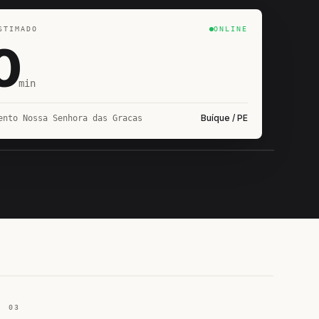
STIMADO
ONLINE
0
min
Buíque / PE
ento Nossa Senhora das Gracas
IROSHIRO
EM CAMPO
03