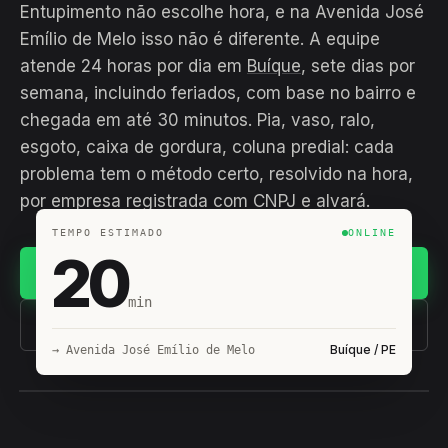
Entupimento não escolhe hora, e na Avenida José
Emílio de Melo isso não é diferente. A equipe
atende 24 horas por dia em
Buíque
, sete dias por
semana, incluindo feriados, com base no bairro e
chegada em até 30 minutos. Pia, vaso, ralo,
esgoto, caixa de gordura, coluna predial: cada
problema tem o método certo, resolvido na hora,
por empresa registrada com CNPJ e alvará.
TEMPO ESTIMADO
ONLINE
20
Chamar no WhatsApp
min
(11) 93407-8838
Buíque / PE
→ Avenida José Emílio de Melo
EQUIPE HIROSHIRO
EM CAMPO