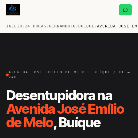
INÍCIO
/
24 HORAS
/
PERNAMBUCO
/
BUÍQUE
/
AVENIDA JOSÉ EM
AVENIDA JOSÉ EMÍLIO DE MELO · BUÍQUE / PE —
24H
Desentupidora na
Avenida José Emílio
de Melo
, Buíque