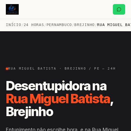
INÍCIO
/
24 HORAS
/
PERNAMBUCO
/
BREJINHO
/
RUA MIGUEL BA
RUA MIGUEL BATISTA · BREJINHO / PE — 24H
Desentupidora na
Rua Miguel Batista
,
Brejinho
Entupimento não escolhe hora, e na Rua Miguel