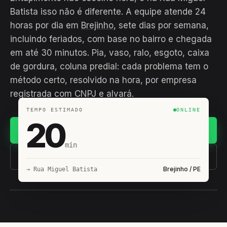
Batista isso não é diferente. A equipe atende 24
horas por dia em
Brejinho
, sete dias por semana,
incluindo feriados, com base no bairro e chegada
em até 30 minutos. Pia, vaso, ralo, esgoto, caixa
de gordura, coluna predial: cada problema tem o
método certo, resolvido na hora, por empresa
registrada com CNPJ e alvará.
TEMPO ESTIMADO
ONLINE
20
Chamar no WhatsApp
min
(11) 93407-8838
Brejinho / PE
→ Rua Miguel Batista
EQUIPE HIROSHIRO
EM CAMPO