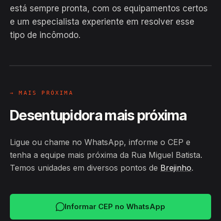
está sempre pronta, com os equipamentos certos
EM CAMPO
e um especialista experiente em resolver esse
Hiroshiro · Rua Miguel Batista,
tipo de incômodo.
Brejinho
24H
→ MAIS PRÓXIMA
Desentupidora mais próxima
Ligue ou chame no WhatsApp, informe o CEP e
tenha a equipe mais próxima da Rua Miguel Batista.
Temos unidades em diversos pontos de
Brejinho
.
Informar CEP no WhatsApp