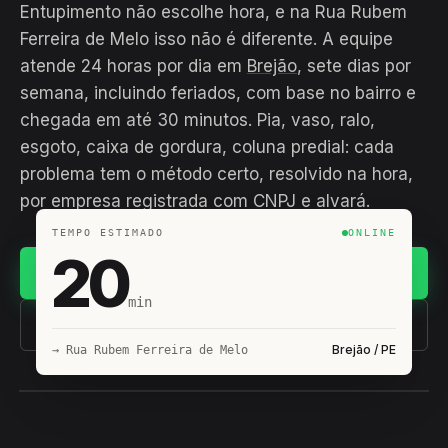
Entupimento não escolhe hora, e na Rua Rubem
Ferreira de Melo isso não é diferente. A equipe
atende 24 horas por dia em
Brejão
, sete dias por
semana, incluindo feriados, com base no bairro e
chegada em até 30 minutos. Pia, vaso, ralo,
esgoto, caixa de gordura, coluna predial: cada
problema tem o método certo, resolvido na hora,
por empresa registrada com CNPJ e alvará.
TEMPO ESTIMADO
ONLINE
20
Chamar no WhatsApp
min
(11) 93407-8838
Brejão / PE
→ Rua Rubem Ferreira de Melo
EQUIPE HIROSHIRO
EM CAMPO