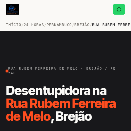
INÍCIO
/
24 HORAS
/
PERNAMBUCO
/
BREJÃO
/
RUA RUBEM FERRE
RUA RUBEM FERREIRA DE MELO · BREJÃO / PE —
24H
Desentupidora na
Rua Rubem Ferreira
de Melo
, Brejão