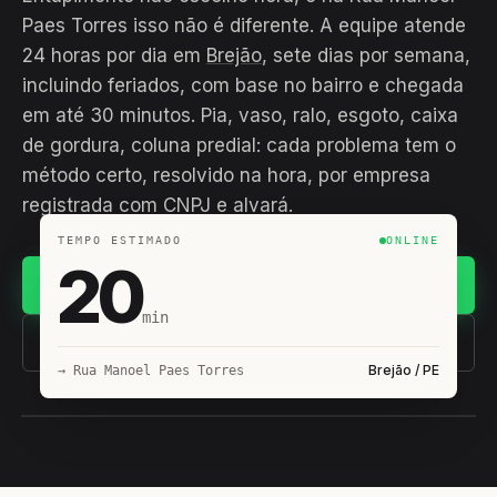
Paes Torres isso não é diferente. A equipe atende
24 horas por dia em
Brejão
, sete dias por semana,
incluindo feriados, com base no bairro e chegada
em até 30 minutos. Pia, vaso, ralo, esgoto, caixa
de gordura, coluna predial: cada problema tem o
método certo, resolvido na hora, por empresa
registrada com CNPJ e alvará.
TEMPO ESTIMADO
ONLINE
20
Chamar no WhatsApp
min
(11) 93407-8838
Brejão / PE
→ Rua Manoel Paes Torres
EQUIPE HIROSHIRO
EM CAMPO