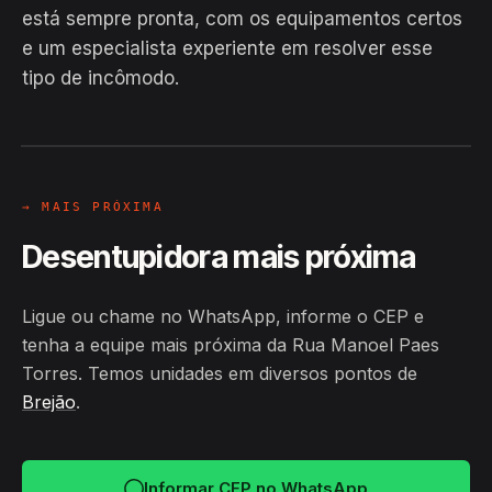
está sempre pronta, com os equipamentos certos
EM CAMPO
e um especialista experiente em resolver esse
Hiroshiro · Rua Manoel Paes Torres,
tipo de incômodo.
Brejão
24H
→ MAIS PRÓXIMA
Desentupidora mais próxima
Ligue ou chame no WhatsApp, informe o CEP e
tenha a equipe mais próxima da Rua Manoel Paes
Torres. Temos unidades em diversos pontos de
Brejão
.
Informar CEP no WhatsApp