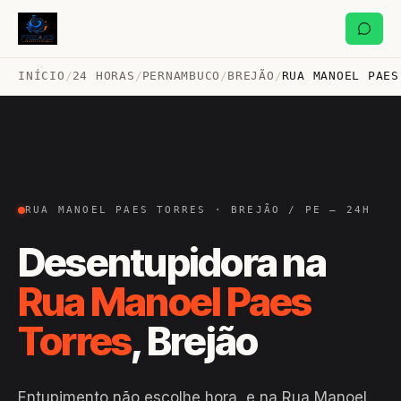
INÍCIO
/
24 HORAS
/
PERNAMBUCO
/
BREJÃO
/
RUA MANOEL PAES
RUA MANOEL PAES TORRES · BREJÃO / PE — 24H
Desentupidora na
Rua Manoel Paes
Torres
, Brejão
Entupimento não escolhe hora, e na Rua Manoel