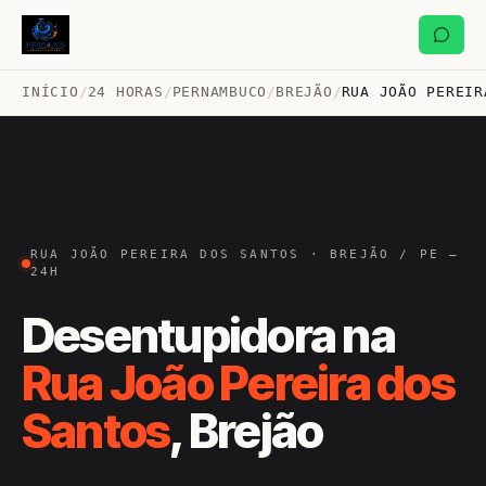
INÍCIO
/
24 HORAS
/
PERNAMBUCO
/
BREJÃO
/
RUA JOÃO PEREIR
RUA JOÃO PEREIRA DOS SANTOS · BREJÃO / PE —
24H
Desentupidora na
Rua João Pereira dos
Santos
, Brejão