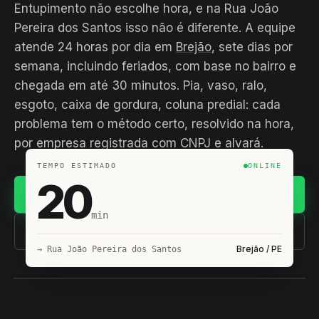
Entupimento não escolhe hora, e na Rua João
Pereira dos Santos isso não é diferente. A equipe
atende 24 horas por dia em
Brejão
, sete dias por
semana, incluindo feriados, com base no bairro e
chegada em até 30 minutos. Pia, vaso, ralo,
esgoto, caixa de gordura, coluna predial: cada
problema tem o método certo, resolvido na hora,
por empresa registrada com CNPJ e alvará.
TEMPO ESTIMADO
ONLINE
20
Chamar no WhatsApp
min
(11) 93407-8838
Brejão / PE
→ Rua João Pereira dos Santos
EQUIPE HIROSHIRO
EM CAMPO