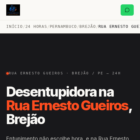
INÍCIO
/
24 HORAS
/
PERNAMBUCO
/
BREJÃO
/
RUA ERNESTO GUE
RUA ERNESTO GUEIROS · BREJÃO / PE — 24H
Desentupidora na
Rua Ernesto Gueiros
,
Brejão
Entupimento não escolhe hora, e na Rua Ernesto