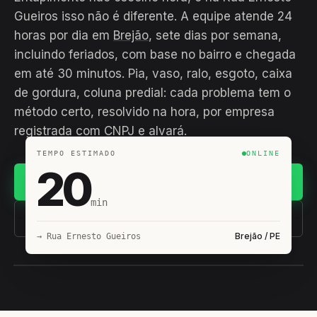
Gueiros isso não é diferente. A equipe atende 24
horas por dia em
Brejão
, sete dias por semana,
incluindo feriados, com base no bairro e chegada
em até 30 minutos. Pia, vaso, ralo, esgoto, caixa
de gordura, coluna predial: cada problema tem o
método certo, resolvido na hora, por empresa
registrada com CNPJ e alvará.
TEMPO ESTIMADO
ONLINE
20
Chamar no WhatsApp
min
(11) 93407-8838
Brejão / PE
→ Rua Ernesto Gueiros
EQUIPE HIROSHIRO
EM CAMPO