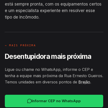
está sempre pronta, com os equipamentos certos
EM CAMPO
e um especialista experiente em resolver esse
Hiroshiro · Rua Ernesto Gueiros,
tipo de incômodo.
Brejão
24H
→ MAIS PRÓXIMA
Desentupidora mais próxima
Ligue ou chame no WhatsApp, informe o CEP e
tenha a equipe mais próxima da Rua Ernesto Gueiros.
Temos unidades em diversos pontos de
Brejão
.
Informar CEP no WhatsApp