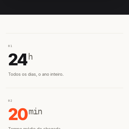
EQUIPE HIROSHIRO
EM CAMPO
01
24
h
Todos os dias, o ano inteiro.
02
20
min
Tempo médio de chegada.