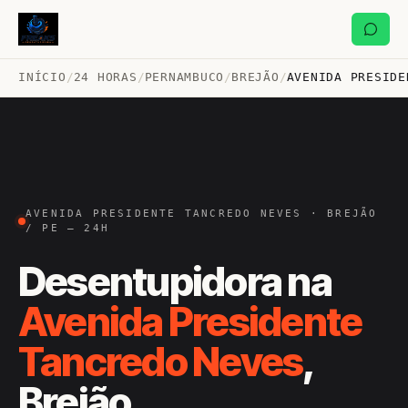
INÍCIO
/
24 HORAS
/
PERNAMBUCO
/
BREJÃO
/
AVENIDA PRESIDE
AVENIDA PRESIDENTE TANCREDO NEVES · BREJÃO
/ PE — 24H
Desentupidora na
Avenida Presidente
Tancredo Neves
,
Brejão