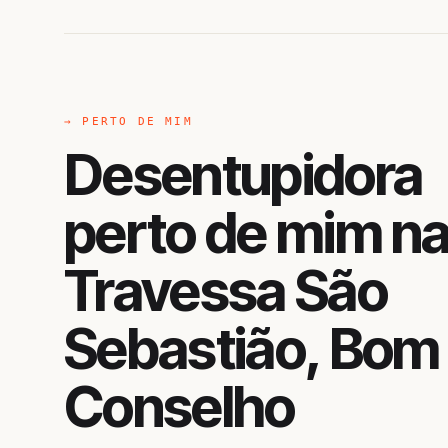
→ PERTO DE MIM
Desentupidora
perto de mim n
Travessa São
Sebastião, Bom
Conselho