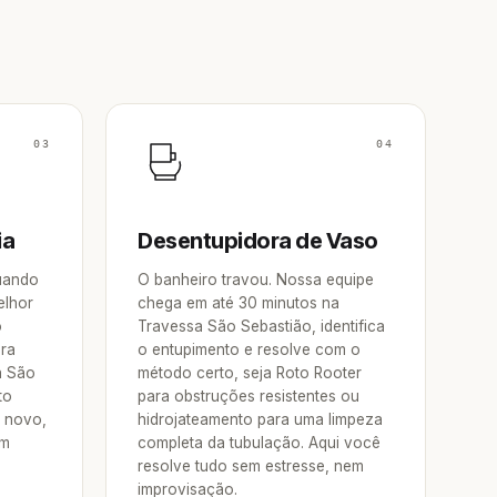
03
04
ia
Desentupidora de Vaso
Quando
O banheiro travou. Nossa equipe
elhor
chega em até 30 minutos na
o
Travessa São Sebastião, identifica
ora
o entupimento e resolve com o
a São
método certo, seja Roto Rooter
to
para obstruções resistentes ou
e novo,
hidrojateamento para uma limpeza
um
completa da tubulação. Aqui você
resolve tudo sem estresse, nem
improvisação.