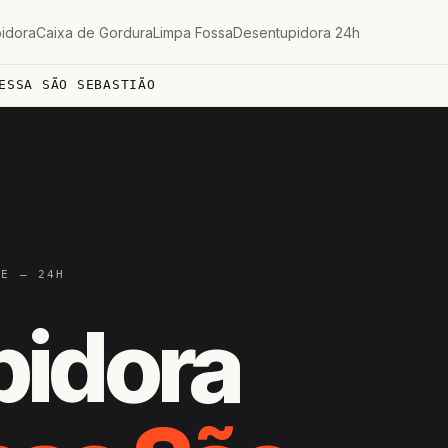
idora
Caixa de Gordura
Limpa Fossa
Desentupidora 24h
ESSA SÃO SEBASTIÃO
PE — 24H
pidora