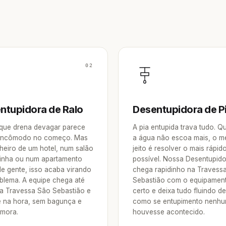
02
ntupidora de Ralo
Desentupidora de P
 que drena devagar parece
A pia entupida trava tudo. 
incômodo no começo. Mas
a água não escoa mais, o m
heiro de um hotel, num salão
jeito é resolver o mais rápid
inha ou num apartamento
possível. Nossa Desentupid
de gente, isso acaba virando
chega rapidinho na Travess
blema. A equipe chega até
Sebastião com o equipamen
a Travessa São Sebastião e
certo e deixa tudo fluindo d
e na hora, sem bagunça e
como se entupimento nenh
mora.
houvesse acontecido.