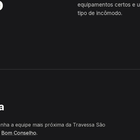
o
equipamentos certos e u
tipo de incômodo.
tião, Bom Conselho
a
nha a equipe mais próxima da Travessa São
e
Bom Conselho
.