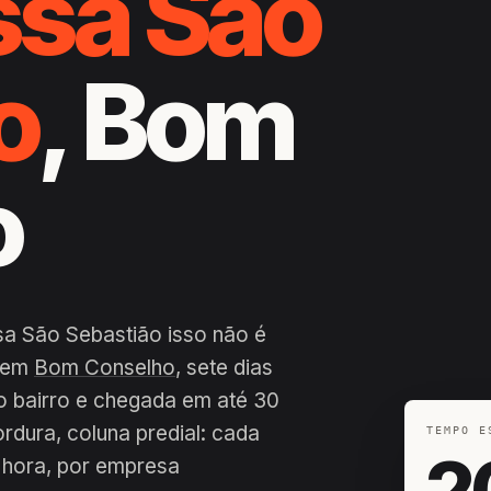
ssa São
o
, Bom
o
sa São Sebastião isso não é
a em
Bom Conselho
, sete dias
o bairro e chegada em até 30
ordura, coluna predial: cada
TEMPO E
2
 hora, por empresa