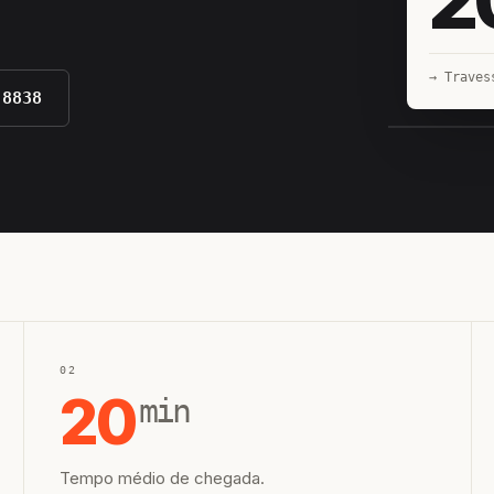
→ Traves
-8838
EQUIPE H
02
20
min
Tempo médio de chegada.