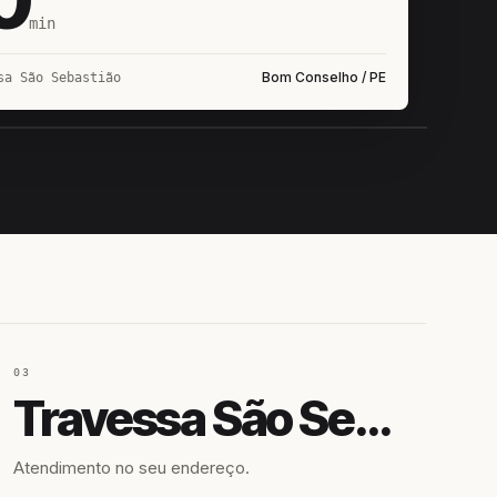
min
Bom Conselho / PE
sa São Sebastião
IROSHIRO
EM CAMPO
03
Travessa São Sebastião
Atendimento no seu endereço.