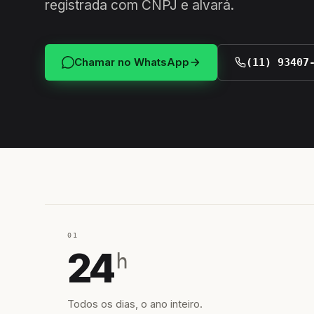
registrada com CNPJ e alvará.
Chamar no WhatsApp
(11) 93407
01
24
h
Todos os dias, o ano inteiro.