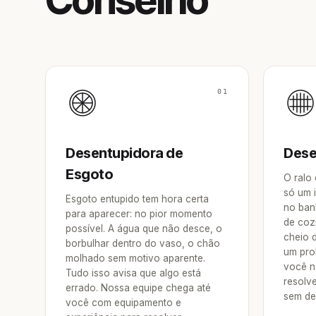
Conselho
01
Desentupidora de
Dese
Esgoto
O ralo
só um 
Esgoto entupido tem hora certa
no ban
para aparecer: no pior momento
de coz
possível. A água que não desce, o
cheio 
borbulhar dentro do vaso, o chão
um pro
molhado sem motivo aparente.
você n
Tudo isso avisa que algo está
resolv
errado. Nossa equipe chega até
sem de
você com equipamento e