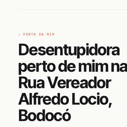
→ PERTO DE MIM
Desentupidora
perto de mim n
Rua Vereador
Alfredo Locio,
Bodocó