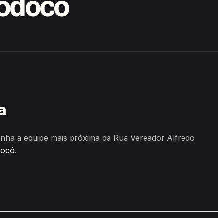
Bodocó
o Locio, Bodocó
a
nha a equipe mais próxima da Rua Vereador Alfredo
docó
.