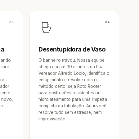
03
04
ia
Desentupidora de Vaso
Quando
O banheiro travou. Nossa equipe
elhor
chega em até 30 minutos na Rua
o
Vereador Alfredo Locio, identifica o
ora
entupimento e resolve com o
eador
método certo, seja Roto Rooter
mento
para obstruções resistentes ou
e novo,
hidrojateamento para uma limpeza
um
completa da tubulação. Aqui você
resolve tudo sem estresse, nem
improvisação.