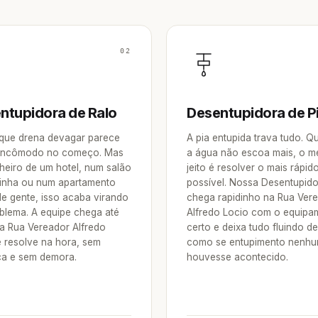
02
ntupidora de Ralo
Desentupidora de P
 que drena devagar parece
A pia entupida trava tudo. 
incômodo no começo. Mas
a água não escoa mais, o m
heiro de um hotel, num salão
jeito é resolver o mais rápid
inha ou num apartamento
possível. Nossa Desentupid
de gente, isso acaba virando
chega rapidinho na Rua Ver
blema. A equipe chega até
Alfredo Locio com o equipa
a Rua Vereador Alfredo
certo e deixa tudo fluindo d
e resolve na hora, sem
como se entupimento nenh
a e sem demora.
houvesse acontecido.