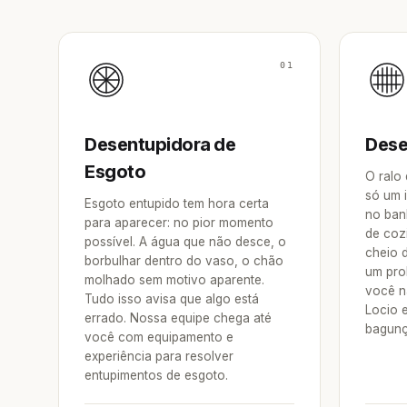
01
Desentupidora de
Dese
Esgoto
O ralo
só um 
Esgoto entupido tem hora certa
no ban
para aparecer: no pior momento
de coz
possível. A água que não desce, o
cheio 
borbulhar dentro do vaso, o chão
um pro
molhado sem motivo aparente.
você n
Tudo isso avisa que algo está
Locio 
errado. Nossa equipe chega até
bagunç
você com equipamento e
experiência para resolver
entupimentos de esgoto.