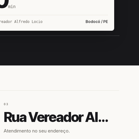
min
Bodocó / PE
reador Alfredo Locio
IROSHIRO
EM CAMPO
03
Rua Vereador Alfredo Locio
Atendimento no seu endereço.