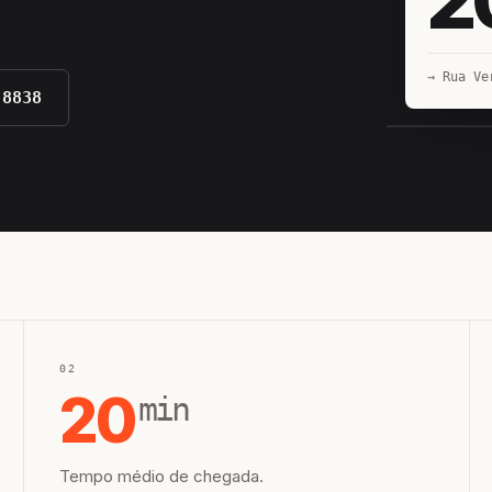
→ Rua Ve
-8838
EQUIPE H
02
20
min
Tempo médio de chegada.