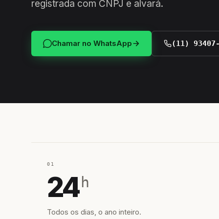
registrada com CNPJ e alvará.
Chamar no WhatsApp
(11) 93407
01
24
h
Todos os dias, o ano inteiro.