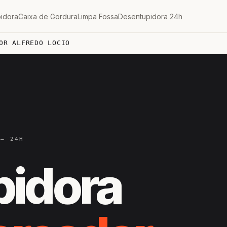
idora
Caixa de Gordura
Limpa Fossa
Desentupidora 24h
OR ALFREDO LOCIO
 — 24H
pidora