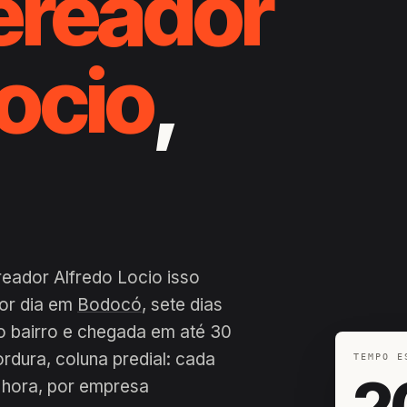
ereador
ocio
,
reador Alfredo Locio isso
por dia em
Bodocó
, sete dias
o bairro e chegada em até 30
ordura, coluna predial: cada
TEMPO E
2
 hora, por empresa