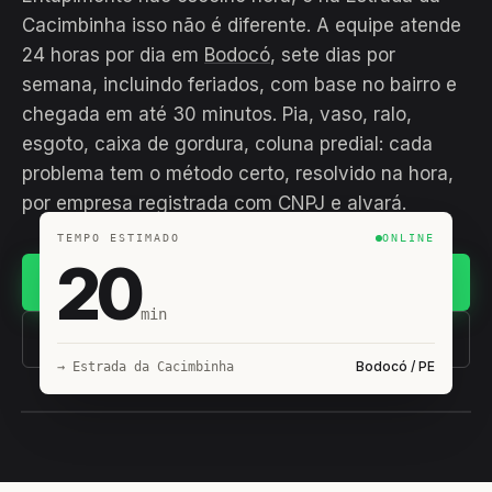
Cacimbinha isso não é diferente. A equipe atende
24 horas por dia em
Bodocó
, sete dias por
semana, incluindo feriados, com base no bairro e
chegada em até 30 minutos. Pia, vaso, ralo,
esgoto, caixa de gordura, coluna predial: cada
problema tem o método certo, resolvido na hora,
por empresa registrada com CNPJ e alvará.
TEMPO ESTIMADO
ONLINE
20
Chamar no WhatsApp
min
(11) 93407-8838
Bodocó / PE
→ Estrada da Cacimbinha
EQUIPE HIROSHIRO
EM CAMPO