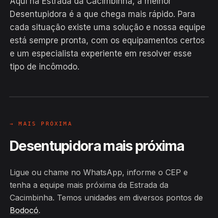
Aqui na Estrada da Cacimbinha, a melhor
Desentupidora é a que chega mais rápido. Para
cada situação existe uma solução e nossa equipe
está sempre pronta, com os equipamentos certos
EM CAMPO
e um especialista experiente em resolver esse
Hiroshiro · Estrada da Cacimbinha,
tipo de incômodo.
Bodocó
24H
→ MAIS PRÓXIMA
Desentupidora mais próxima
Ligue ou chame no WhatsApp, informe o CEP e
tenha a equipe mais próxima da Estrada da
Cacimbinha. Temos unidades em diversos pontos de
Bodocó
.