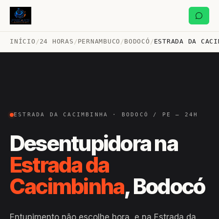
INÍCIO
/
24 HORAS
/
PERNAMBUCO
/
BODOCÓ
/
ESTRADA DA CACI
ESTRADA DA CACIMBINHA · BODOCÓ / PE — 24H
Desentupidora na
Estrada da
Cacimbinha
, Bodocó
Entupimento não escolhe hora, e na Estrada da