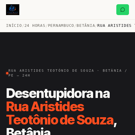
INÍCIO
/
24 HORAS
/
PERNAMBUCO
/
BETÂNIA
/
RUA ARISTIDES 
RUA ARISTIDES TEOTÔNIO DE SOUZA · BETÂNIA /
PE — 24H
Desentupidora na
Rua Aristides
Teotônio de Souza
,
Betânia