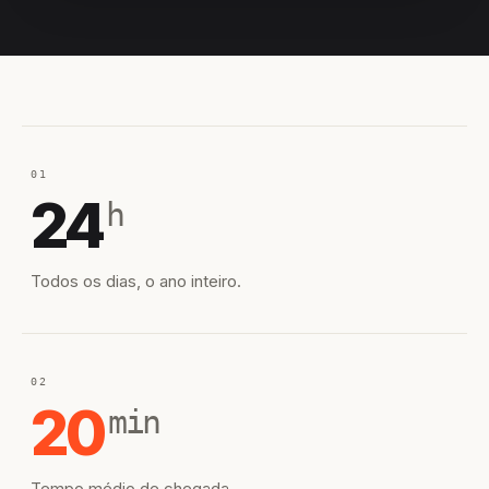
EQUIPE HIROSHIRO
EM CAMPO
01
24
h
Todos os dias, o ano inteiro.
02
20
min
Tempo médio de chegada.