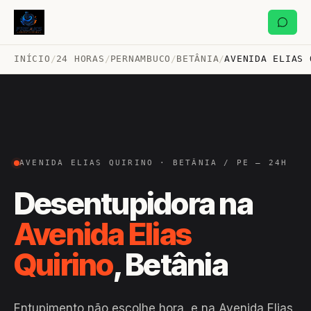
INÍCIO
/
24 HORAS
/
PERNAMBUCO
/
BETÂNIA
/
AVENIDA ELIAS 
AVENIDA ELIAS QUIRINO · BETÂNIA / PE — 24H
Desentupidora na
Avenida Elias
Quirino
, Betânia
Entupimento não escolhe hora, e na Avenida Elias