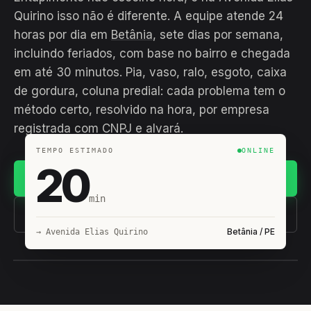
Quirino isso não é diferente. A equipe atende 24
horas por dia em
Betânia
, sete dias por semana,
incluindo feriados, com base no bairro e chegada
em até 30 minutos. Pia, vaso, ralo, esgoto, caixa
de gordura, coluna predial: cada problema tem o
método certo, resolvido na hora, por empresa
registrada com CNPJ e alvará.
TEMPO ESTIMADO
ONLINE
20
Chamar no WhatsApp
min
(11) 93407-8838
Betânia / PE
→ Avenida Elias Quirino
EQUIPE HIROSHIRO
EM CAMPO