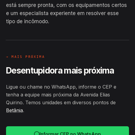
está sempre pronta, com os equipamentos certos
EM CAMPO
e um especialista experiente em resolver esse
Hiroshiro · Avenida Elias Quirino,
tipo de incômodo.
Betânia
24H
→ MAIS PRÓXIMA
Desentupidora mais próxima
Ligue ou chame no WhatsApp, informe o CEP e
tenha a equipe mais próxima da Avenida Elias
Quirino. Temos unidades em diversos pontos de
Betânia
.
Informar CEP no WhatsApp