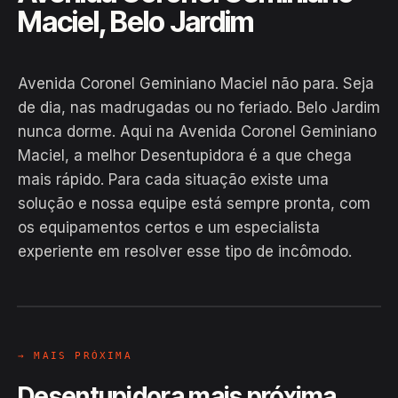
Maciel, Belo Jardim
Avenida Coronel Geminiano Maciel não para. Seja
de dia, nas madrugadas ou no feriado. Belo Jardim
nunca dorme. Aqui na Avenida Coronel Geminiano
Maciel, a melhor Desentupidora é a que chega
mais rápido. Para cada situação existe uma
solução e nossa equipe está sempre pronta, com
EM CAMPO
os equipamentos certos e um especialista
Hiroshiro · Avenida Coronel
experiente em resolver esse tipo de incômodo.
Geminiano Maciel, Belo Jardim
24H
→ MAIS PRÓXIMA
Desentupidora mais próxima