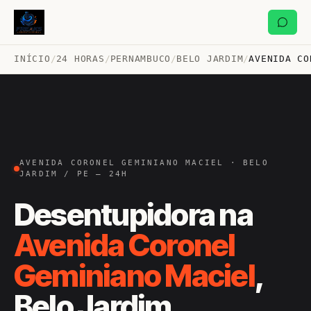
INÍCIO
/
24 HORAS
/
PERNAMBUCO
/
BELO JARDIM
/
AVENIDA CO
AVENIDA CORONEL GEMINIANO MACIEL · BELO
JARDIM / PE — 24H
Desentupidora na
Avenida Coronel
Geminiano Maciel
,
Belo Jardim