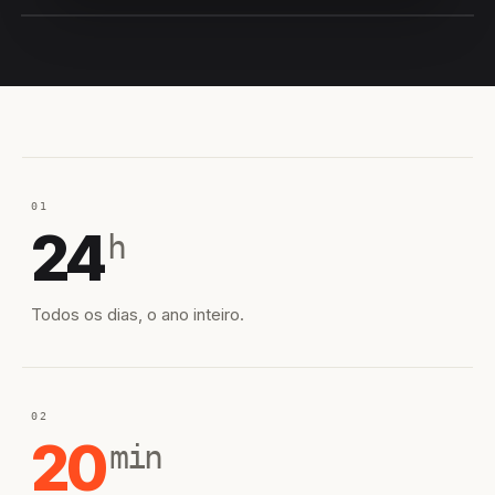
EQUIPE HIROSHIRO
EM CAMPO
01
24
h
Todos os dias, o ano inteiro.
02
20
min