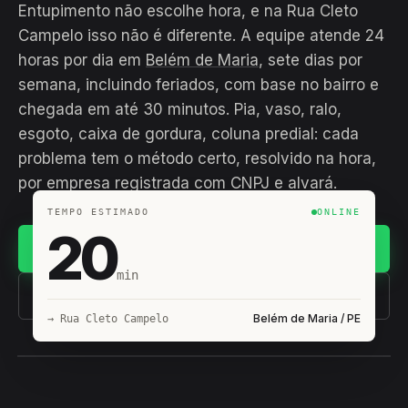
Entupimento não escolhe hora, e na Rua Cleto
Campelo isso não é diferente. A equipe atende 24
horas por dia em
Belém de Maria
, sete dias por
semana, incluindo feriados, com base no bairro e
chegada em até 30 minutos. Pia, vaso, ralo,
esgoto, caixa de gordura, coluna predial: cada
problema tem o método certo, resolvido na hora,
por empresa registrada com CNPJ e alvará.
TEMPO ESTIMADO
ONLINE
20
Chamar no WhatsApp
min
(11) 93407-8838
Belém de Maria / PE
→ Rua Cleto Campelo
EQUIPE HIROSHIRO
EM CAMPO