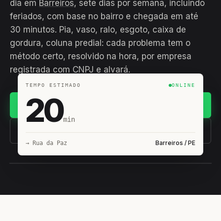
dia em
Barreiros
, sete dias por semana, incluindo
feriados, com base no bairro e chegada em até
30 minutos. Pia, vaso, ralo, esgoto, caixa de
gordura, coluna predial: cada problema tem o
método certo, resolvido na hora, por empresa
registrada com CNPJ e alvará.
TEMPO ESTIMADO
ONLINE
20
Chamar no WhatsApp
min
(11) 93407-8838
Barreiros / PE
→ Rua da Paz
EQUIPE HIROSHIRO
EM CAMPO