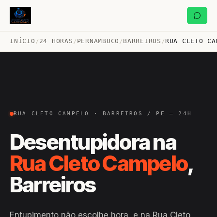
INÍCIO
/
24 HORAS
/
PERNAMBUCO
/
BARREIROS
/
RUA CLETO CA
RUA CLETO CAMPELO · BARREIROS / PE — 24H
Desentupidora na
Rua Cleto Campelo
,
Barreiros
Entupimento não escolhe hora, e na Rua Cleto