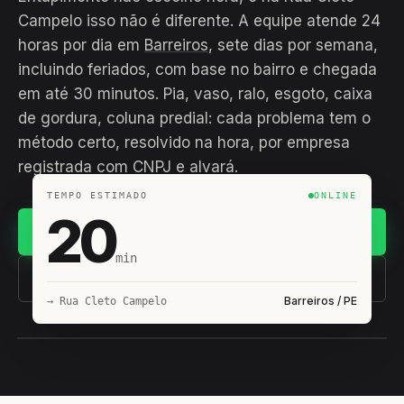
Campelo isso não é diferente. A equipe atende 24
horas por dia em
Barreiros
, sete dias por semana,
incluindo feriados, com base no bairro e chegada
em até 30 minutos. Pia, vaso, ralo, esgoto, caixa
de gordura, coluna predial: cada problema tem o
método certo, resolvido na hora, por empresa
registrada com CNPJ e alvará.
TEMPO ESTIMADO
ONLINE
20
Chamar no WhatsApp
min
(11) 93407-8838
Barreiros / PE
→ Rua Cleto Campelo
EQUIPE HIROSHIRO
EM CAMPO