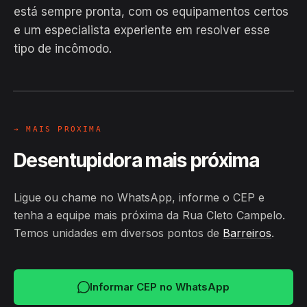
está sempre pronta, com os equipamentos certos
EM CAMPO
e um especialista experiente em resolver esse
Hiroshiro · Rua Cleto Campelo,
tipo de incômodo.
Barreiros
24H
→ MAIS PRÓXIMA
Desentupidora mais próxima
Ligue ou chame no WhatsApp, informe o CEP e
tenha a equipe mais próxima da Rua Cleto Campelo.
Temos unidades em diversos pontos de
Barreiros
.
Informar CEP no WhatsApp